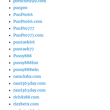
porsche999.com
punpro
PunPro66
PunPro66.com
PunPro777
PunPro777.com
puntaek66
puntaek77
Pussy888
pussy888fun
pussy888win
ramclubx.com
rasri365day.com
rasri365day.com
rich8188.com
rizzbetx.com