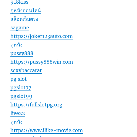
918kiss
ดูหนังออนไลน์
สล็อตเว็บตรง
sagame
https://joker123auto.com
ดูหนัง
pussy888
https://pussy888win.com
sexybaccarat
pg slot
pgslot77
pgslot99
https://fullslotpg.org
live22
ดูหนัง
https://www.ilike-movie.com