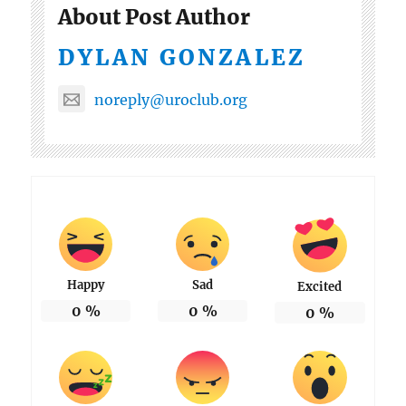
About Post Author
DYLAN GONZALEZ
noreply@uroclub.org
Happy
Sad
Excited
0
%
0
%
0
%