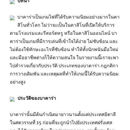
บทนำ
บาคาร่าเป็นเกมไพ่ที่ได้รับความนิยมอย่างมากในคา
สิโนทั่วโลก ไม่ว่าจะเป็นในคาสิโนที่เปิดให้บริการ
ตามโรงแรมและรีสอร์ตหรู หรือในคาสิโนออนไลน์ บา
คาร่าเป็นเกมที่มีการเล่นที่เข้าใจได้ง่าย ไม่ซับซ้อน และ
ไม่ต้องใช้ทักษะอะไรที่ซับซ้อน ทำให้ทั้งนักพนันมือใหม่
และมืออาชีพต่างก็ให้ความสนใจ ในรายงานนี้เราจะพา
ไปสำรวจเกี่ยวกับประวัติ ประเภทของบาคาร่า กฎกติกา
การวางเดิมพัน และเหตุผลที่ทำให้เกมนี้ได้รับความนิยม
อย่างสูง
ประวัติของบาคาร่า
บาคาร่านั้นมีต้นกำเนิดมายาวนานตั้งแต่ประเทศอิตาลี
ในศตวรรษที่ 15 ก่อนที่จะถูกนำไปยังประเทศฝรั่งเศส