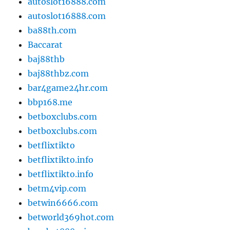
autoslot16888.com
autoslot16888.com
ba88th.com
Baccarat
baj88thb
baj88thbz.com
bar4game24hr.com
bbp168.me
betboxclubs.com
betboxclubs.com
betflixtikto
betflixtikto.info
betflixtikto.info
betm4vip.com
betwin6666.com
betworld369hot.com