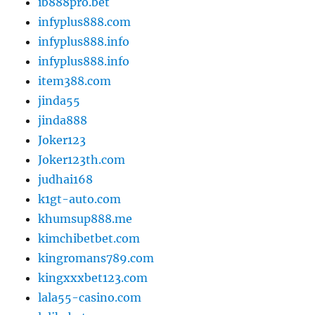
ib888pro.bet
infyplus888.com
infyplus888.info
infyplus888.info
item388.com
jinda55
jinda888
Joker123
Joker123th.com
judhai168
k1gt-auto.com
khumsup888.me
kimchibetbet.com
kingromans789.com
kingxxxbet123.com
lala55-casino.com