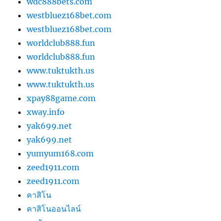
wdc888bets.com
westbluez168bet.com
westbluez168bet.com
worldclub888.fun
worldclub888.fun
www.tuktukth.us
www.tuktukth.us
xpay88game.com
xway.info
yak699.net
yak699.net
yumyum168.com
zeed1911.com
zeed1911.com
คาสิโน
คาสิโนออนไลน์