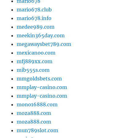
mario678
mario678.club
mario678.info
medee989.com
meekin365day.com
megawaysbet789.com
mexicanoo.com
mfj889xx.com
mib555s.com
mmgoldsbets.com
mmplay-casino.com
mmplay-casino.com
mono16888.com
moza888.com
moza888.com
mun789slot.com