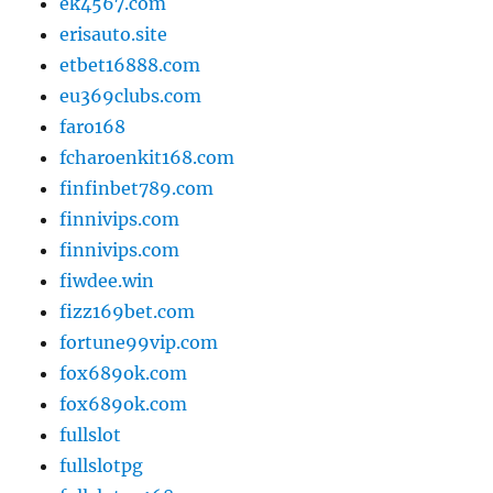
ek4567.com
erisauto.site
etbet16888.com
eu369clubs.com
faro168
fcharoenkit168.com
finfinbet789.com
finnivips.com
finnivips.com
fiwdee.win
fizz169bet.com
fortune99vip.com
fox689ok.com
fox689ok.com
fullslot
fullslotpg