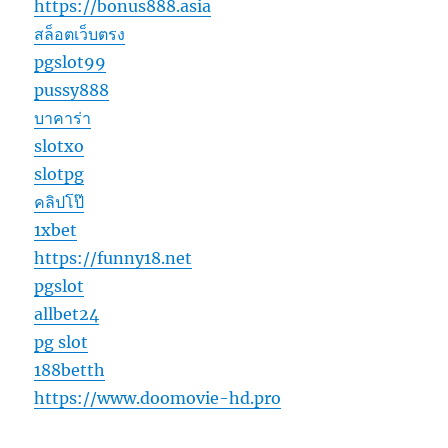
https://bonus888.asia
สล็อตเว็บตรง
pgslot99
pussy888
บาคาร่า
slotxo
slotpg
คลิปโป๊
1xbet
https://funny18.net
pgslot
allbet24
pg slot
188betth
https://www.doomovie-hd.pro