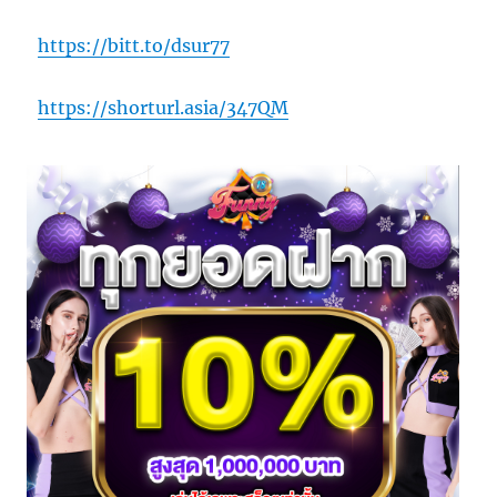
https://bitt.to/dsur77
https://shorturl.asia/347QM