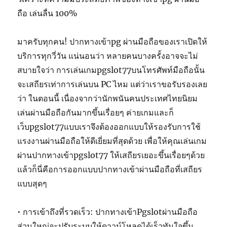
ถือ เล่นลื่น 100%
มาครับทุกคน! ปากทางเข้าpg ผ่านมือถือของเราเปิดให้
บริการทุกวี่วัน แน่นอนว่า หลายคนบางครั้งอาจจะไม่
สบายใจว่า การเล่นเกมpgslot77บนโทรศัพท์มือถือนั้น
จะเสถียรเท่าการเล่นบน PC ไหม แต่ว่าเราขอรับรองเลย
ว่า ในตอนนี้ เนื่องจากว่านักพนันคนประเทศไทยนิยม
เล่นผ่านมือถือกันมากขึ้นเรื่อยๆ ค่ายเกมและก็
เว็บpgslot77แบบเราจึงต้องออกแบบให้รองรับการใช้
แรงงานผ่านมือถือให้ดีเยี่ยมที่สุดด้วย เพื่อให้คุณเล่นเกม
ผ่านปากทางเข้าpgslot77 ให้เสถียรเยอะขึ้นเรื่อยๆด้วย
แล้วก็นี่คือการออกแบบปากทางเข้าผ่านมือถือที่เสถียร
แบบสุดๆ
• การเข้าถึงที่รวดเร็ว: ปากทางเข้าPgslotผ่านมือถือ
ส่วนใหญ่จะปรับระบบให้ดาวน์โหลดได้เร็วทันใจขึ้น