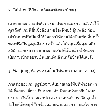
2. Caishen Wins (สล็อตอาติดแจกโชค)
เทวดาแห่งความมั่งคั่งที่จะมาประทานพรความมั่งคั่งให้
คุณถึงที่ เกมนี้ขึ้นชื่อลือนามเรื่องฟีพบร์ ลุ้นวงล้อ ก่อน
เข้าโหมดฟรีสปิน ที่ให้โอกาสให้ท่านได้สปินเพื่อเพิ่มครั้ง
ของฟรีสปินสูงสุดถึง 20 ครั้ง แล้วก็ตัวคูณเริ่มสูงสุดถึง
x20! บอกเลยว่าหากดวงดีกดสุ่มได้เต็มแม็กซ์ จัดแจง
เปิดกระเป๋าคอยรับเงินแสนเงินล้านกลับบ้านได้เลยจ๊ะ
3. Mahjong Ways 2 (สล็อตไพ่นกกระจอกภาคสอง)
ภาคต่อของเกม pgslot ระดับมาสเตอร์พีซที่ทำออกมา
ได้เด็ดสะระตี่กว่าเดิมหลายเท่า ตัวเกมนำเอาธีมไพ่นก
กระจอกจีนโบราณมาประสมประสานกับกราฟิกสุดล้ำ
ไฮไลท์เด็ดอยู่ที่ “เครื่องหมายฉาบทองคำ” บนรีลกลาง