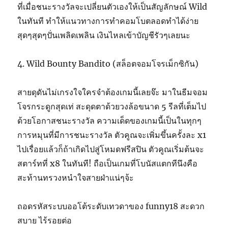
ที่เมื่อชนะรางวัลจะเปลี่ยนตัวเองให้เป็นสัญลักษณ์ Wild
ในทันที ทำให้แนวทางการทำคอมโบตลอดทำได้ง่าย
สุดๆสุดๆปั่นเพลิดเพลิน เงินไหลเข้าบัญชีรัวๆเลยนะ
4. Wild Bounty Bandito (สล็อตจอมโจรเม็กซิกัน)
สายดุดันไม่เกรงใจใครจำต้องเกมนี้เลยจ๊ะ มาในธีมจอม
โจรกระดูกสุดเท่ สะดุดตาด้วยวงล้อขนาด 5 รีลที่เต็มไป
ด้วยโอกาสชนะรางวัล ความเด็ดของเกมนี้เป็นในทุกๆ
การหมุนที่มีการชนะรางวัล ตัวคูณจะเพิ่มขึ้นครั้งละ x1
ไปเรื่อยแล้วก็ถ้าเกิดไปสู่โหมดฟรีสปิน ตัวคูณเริ่มต้นจะ
สตาร์ทที่ x8 ในทันที! ถือเป็นเกมที่โบนัสแตกทีนึงคือ
สะท้านทรวงหนำใจสายฝ่าแน่ๆจ้ะ
ถอดรหัสระบบออโต้ระดับเทวดาของ funny18 สะดวก
สบาย ไร้รอยต่อ