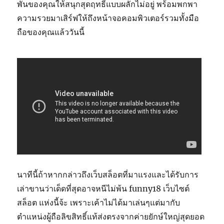
พันของคุณให้สนุกสุดฤทธิ์แบบผลักไม่อยู่ พร้อมพกพา
ความรวยมาเสิร์ฟให้ถึงหน้าจอคอมพิวเตอร์รวมทั้งมือ
ถือของคุณแล้ววันนี้
นาทีนี้ถ้าหากกล่าวถึงเว็บสล็อตที่มาแรงและได้รับการ
เล่าขานว่าเด็ดที่สุดอาจหนีไม่พ้น funny18 เว็บไซต์
สล็อต แห่งนี้จ้ะ เพราะเค้าไม่ได้มาเล่นๆแต่มากับ
ตำแหน่งผู้ถือลิขสิทธิ์แท้ส่งตรงจากค่ายยักษ์ใหญ่สุดยอด