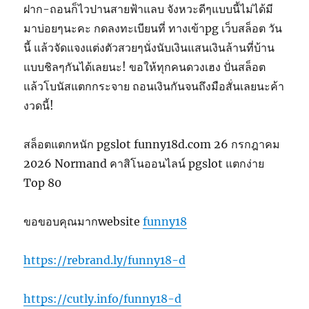
ฝาก-ถอนก็ไวปานสายฟ้าแลบ จังหวะดีๆแบบนี้ไม่ได้มี
มาบ่อยๆนะคะ กดลงทะเบียนที่ ทางเข้าpg เว็บสล็อต วัน
นี้ แล้วจัดแจงแต่งตัวสวยๆนั่งนับเงินแสนเงินล้านที่บ้าน
แบบชิลๆกันได้เลยนะ! ขอให้ทุกคนดวงเฮง ปั่นสล็อต
แล้วโบนัสแตกกระจาย ถอนเงินกันจนถึงมือสั่นเลยนะค้า
งวดนี้!
สล็อตแตกหนัก pgslot funny18d.com 26 กรกฎาคม
2026 Normand คาสิโนออนไลน์ pgslot แตกง่าย
Top 80
ขอขอบคุณมากwebsite
funny18
https://rebrand.ly/funny18-d
https://cutly.info/funny18-d