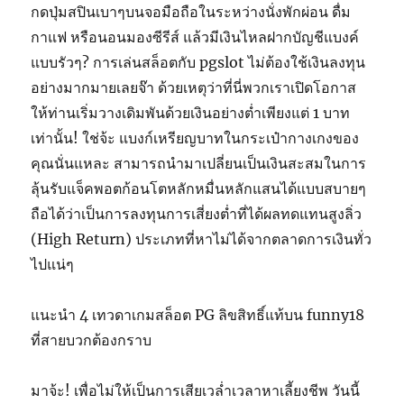
กดปุ่มสปินเบาๆบนจอมือถือในระหว่างนั่งพักผ่อน ดื่ม
กาแฟ หรือนอนมองซีรีส์ แล้วมีเงินไหลฝากบัญชีแบงค์
แบบรัวๆ? การเล่นสล็อตกับ pgslot ไม่ต้องใช้เงินลงทุน
อย่างมากมายเลยจ๊า ด้วยเหตุว่าที่นี่พวกเราเปิดโอกาส
ให้ท่านเริ่มวางเดิมพันด้วยเงินอย่างต่ำเพียงแต่ 1 บาท
เท่านั้น! ใช่จ้ะ แบงก์เหรียญบาทในกระเป๋ากางเกงของ
คุณนั่นแหละ สามารถนำมาเปลี่ยนเป็นเงินสะสมในการ
ลุ้นรับแจ็คพอตก้อนโตหลักหมื่นหลักแสนได้แบบสบายๆ
ถือได้ว่าเป็นการลงทุนการเสี่ยงต่ำที่ได้ผลทดแทนสูงลิ่ว
(High Return) ประเภทที่หาไม่ได้จากตลาดการเงินทั่ว
ไปแน่ๆ
แนะนำ 4 เทวดาเกมสล็อต PG ลิขสิทธิ์แท้บน funny18
ที่สายบวกต้องกราบ
มาจ้ะ! เพื่อไม่ให้เป็นการเสียเวล่ำเวลาหาเลี้ยงชีพ วันนี้