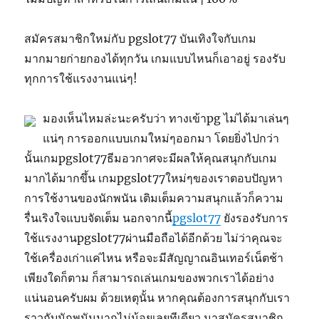
สมัครสมาชิกใหม่กับ pgslot77 บันเทิงใจกับเกม
มากมายก่ายกองได้ทุกวัน เกมแบบไหนก็เอาอยู่ รองรับ
ทุกการใช้แรงงานแน่ๆ!
มองเห็นไหมล่ะนะครับว่า ทางเข้าpg ไม่ได้มาเล่นๆ
แน่ๆ การออกแบบเกมใหม่ๆออกมา โดยยิ่งไปกว่า
นั้นเกมpgslot77ธีมอวกาศจะมีผลให้คุณสนุกกับเกม
มากได้มากขึ้น เกมpgslot77ใหม่ๆของเราตอบปัญหา
การใช้งานของนักพนัน เติมเต็มความสนุกแล้วก็ความ
รื่นเริงใจแบบจัดเต็ม นอกจากนี้
pgslot77
ยังรองรับการ
ใช้แรงงานpgslot77ผ่านมือถือได้อีกด้วย ไม่ว่าคุณจะ
ใช้เครื่องเก่าแค่ไหน หรือจะมีสัญญาณอินเทอร์เน็ตช้า
เพียงใดก็ตาม ก็สามารถเล่นเกมของพวกเราได้อย่าง
แน่นอนครับผม ด้วยเหตุนั้น หากคุณต้องการสนุกกับเรา
ราวกับนักพนันมากไม่น้อยเลยทีเดียว มาสมัครสมาชิก