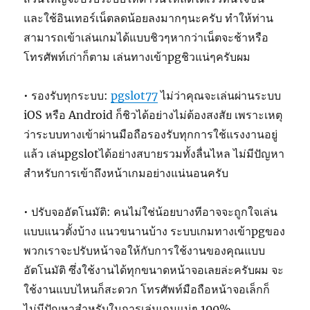
และใช้อินเทอร์เน็ตลดน้อยลงมากๆนะครับ ทำให้ท่าน
สามารถเข้าเล่นเกมได้แบบชิวๆหากว่าเน็ตจะช้าหรือ
โทรศัพท์เก่าก็ตาม เล่นทางเข้าpgชิวแน่ๆครับผม
• รองรับทุกระบบ:
pgslot77
ไม่ว่าคุณจะเล่นผ่านระบบ
iOS หรือ Android ก็ชิวได้อย่างไม่ต้องสงสัย เพราะเหตุ
ว่าระบบทางเข้าผ่านมือถือรองรับทุกการใช้แรงงานอยู่
แล้ว เล่นpgslotได้อย่างสบายรวมทั้งลื่นไหล ไม่มีปัญหา
สำหรับการเข้าถึงหน้าเกมอย่างแน่นอนครับ
• ปรับจออัตโนมัติ: คนไม่ใช่น้อยบางทีอาจจะถูกใจเล่น
แบบแนวตั้งบ้าง แนวขนานบ้าง ระบบเกมทางเข้าpgของ
พวกเราจะปรับหน้าจอให้กับการใช้งานของคุณแบบ
อัตโนมัติ ซึ่งใช้งานได้ทุกขนาดหน้าจอเลยล่ะครับผม จะ
ใช้งานแบบไหนก็สะดวก โทรศัพท์มือถือหน้าจอเล็กก็
ไม่มีปัญหาสำหรับในการเล่นเกมแน่ๆ 100%