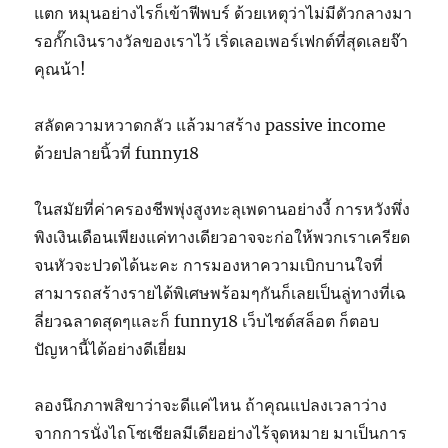
แตก หมุนอย่างไรก็เข้าฟีพบร์ ด้วยเหตุว่าไม่มีตัวกลางมา
รอกั๊กเงินรางวัลของเราไว้ เริ่ดเลอเพอร์เฟกต์ที่สุดเลยจ๊า
คุณน้า!
สลัดความหวาดกลัว แล้วมาสร้าง passive income
ด้วยปลายนิ้วที่ funny18
ในสมัยที่ค่าครองชีพพุ่งสูงทะลุเพดานอย่างงี้ การหวังพึ่ง
พิงเงินเดือนเพียงแค่ทางเดียวอาจจะก่อให้พวกเราเครียด
จนหัวจะปวดได้นะคะ การมองหาความเบิกบานใจที่
สามารถสร้างรายได้พิเศษพร้อมๆกันก็เลยเป็นลู่ทางที่เฉ
ลี่ยวฉลาดสุดๆและก็ funny18 เว็บไซต์สล็อต ก็ตอบ
ปัญหานี้ได้อย่างดีเยี่ยม
ลองนึกภาพสิขาว่าจะดีแค่ไหน ถ้าคุณแปลงเวลาว่าง
จากการนั่งไถโซเชียลมีเดียอย่างไร้จุดหมาย มาเป็นการ