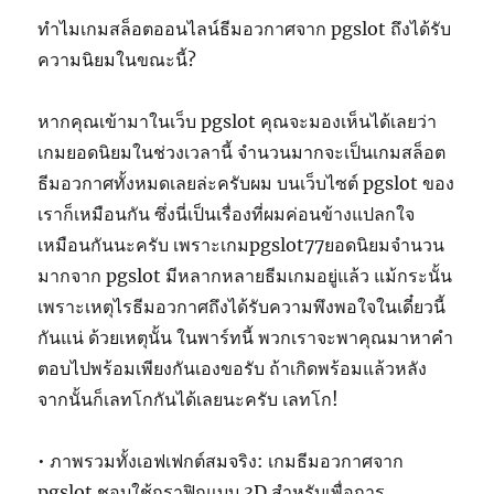
ทำไมเกมสล็อตออนไลน์ธีมอวกาศจาก pgslot ถึงได้รับ
ความนิยมในขณะนี้?
หากคุณเข้ามาในเว็บ pgslot คุณจะมองเห็นได้เลยว่า
เกมยอดนิยมในช่วงเวลานี้ จำนวนมากจะเป็นเกมสล็อต
ธีมอวกาศทั้งหมดเลยล่ะครับผม บนเว็บไซต์ pgslot ของ
เราก็เหมือนกัน ซึ่งนี่เป็นเรื่องที่ผมค่อนข้างแปลกใจ
เหมือนกันนะครับ เพราะเกมpgslot77ยอดนิยมจำนวน
มากจาก pgslot มีหลากหลายธีมเกมอยู่แล้ว แม้กระนั้น
เพราะเหตุไรธีมอวกาศถึงได้รับความพึงพอใจในเดี๋ยวนี้
กันแน่ ด้วยเหตุนั้น ในพาร์ทนี้ พวกเราจะพาคุณมาหาคำ
ตอบไปพร้อมเพียงกันเองขอรับ ถ้าเกิดพร้อมแล้วหลัง
จากนั้นก็เลทโกกันได้เลยนะครับ เลทโก!
• ภาพรวมทั้งเอฟเฟกต์สมจริง: เกมธีมอวกาศจาก
pgslot ชอบใช้กราฟิกแบบ 3D สำหรับเพื่อการ