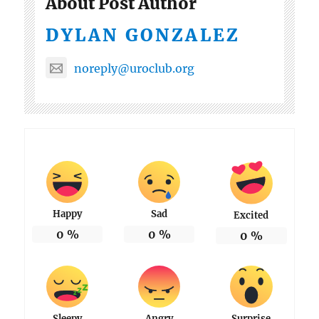
About Post Author
DYLAN GONZALEZ
noreply@uroclub.org
Happy
Sad
Excited
0
%
0
%
0
%
Sleepy
Angry
Surprise