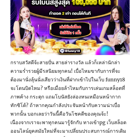
กราบสวัสดีจ้ะสายปั่น สายล่ารางวัล แล้วก็เหล่านักล่า
ความร่ำรวยผู้มีรสนิยมทุกคน! เบื่อไหมขากับการที่จะ
ต้องมานั่งลุ้นนั่งเสียวว่าเงินที่ฝากเข้าไปในเว็บ funny18
จะโดนบิดไหม? หรือเมื่อยล้าไหมกับการเล่นเกมสล็อตที่
ภาพค้าง กระตุก แถมโบนัสยังล่องหนเหมือนหน้ากาก
ทักซิโด้? ถ้าหากคุณกำลังประจันหน้ากับความน่าเบื่อ
พวกนั้น บอกเลยว่าวันนี้คือวันโชคดีของคุณจ้ะ!
เนื่องจากเราจะพาทุกคนมารู้จักกับ ทางเข้าpg เว็บสล็อต
ออนไลน์ยุคสมัยใหม่ที่จะมาเปลี่ยนประสบการณ์การเดิม