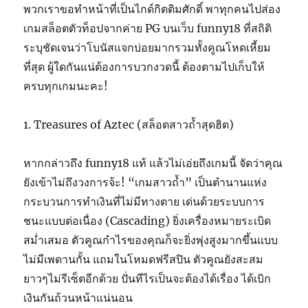
พวกเราขอทำหน้าที่เป็นไกด์กิตติมศักดิ์ พาทุกคนไปส่อง
เกมสล็อตตัวท็อปจากค่าย PG บนเว็บ funny18 ที่สถิติ
ระบุชัดเจนว่าโบนัสแจกบ่อยมากรวมทั้งคูณโหดเหี้ยม
ที่สุด ผู้ใดกันแน่ต้องการบวกงวดนี้ ต้องตามไปเก็บให้
ครบทุกเกมนะคะ!
1. Treasures of Aztec (สล็อตสาวถ้ำสุดฮิต)
หากกล่าวถึง funny18 แท้ แล้วไม่เอ่ยถึงเกมนี้ จัดว่าคุณ
ยังเข้าไม่ถึงวงการจ้ะ! “เกมสาวถ้ำ” เป็นตํานานแห่ง
กระบวนการทำเงินที่ไม่มีทางตาย เด่นด้วยระบบการ
ชนะแบบต่อเนื่อง (Cascading) ยิ่งเครื่องหมายระเบิด
สม่ำเสมอ ตัวคูณกำไรของคุณก็จะยิ่งพุ่งสูงมากขึ้นแบบ
ไม่มีเพดานกั้น แถมในโหมดฟรีสปิน ตัวคูณยังสะสม
ยาวๆไม่รีเซ็ตอีกด้วย ปั่นทีไรเป็นจะต้องได้เรื่อง ได้เบิก
เงินกันถ้วนหน้าแน่นอน