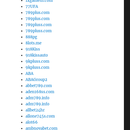
1xgameth.com
77UFA
789plus.com
789plus.com
789pluss.com
789pluss.com
888pg
8lots.me
918Kiss
918kissauto
9kpluss.com
9kpluss.com
ABA
ABAGroup2
abbet789.com
aden168ss.com
adm789.info
adm789.info
allbet24hr
allone745s.com
alot66
ambnovabet.com