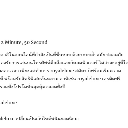
2 Minute, 50 Second
บคาสิโนออนไลน์ที่กำลังเป็นที่ชื่นชอบ ด้วยระบบล้ำสมัย ปลอดภัย
รองรับการเล่นบนโทรศัพท์มือถือและก็คอมพิวเตอร์ ไม่ว่าจะอยู่ที่ใด
ลอดเวลา เพียงแค่ทำการ royaleluxe สมัคร ก็พร้อมเริ่มความ
ี พร้อมรับสิทธิพิเศษล้นหลาม อาทิเช่น royaleluxe เครดิตฟรี
วมทั้งโปรโมชั่นสุดคุ้มตลอดทั้งปี
yaleluxe
aleluxe เปลี่ยนเป็นเว็บไซต์พนันยอดนิยม: