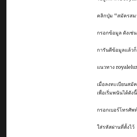
คลิกปุ่ม “สมัครสม
กรอกข้อมูล ดังเช่
การันตีข้อมูลแล้วก็
แนวทาง royaleluxe
เมื่อลงทะเบียนสมั
เพื่อเริ่มพนันได้ดังนี
กรอกเบอร์โทรศัพท์
ใส่รหัสผ่านที่ตั้งไว้