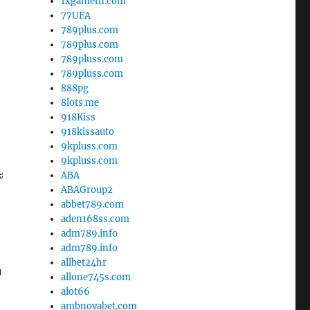
1xgameth.com
77UFA
ว
789plus.com
789plus.com
789pluss.com
789pluss.com
888pg
8lots.me
918Kiss
918kissauto
9kpluss.com
9kpluss.com
ะ
ABA
ABAGroup2
abbet789.com
aden168ss.com
adm789.info
adm789.info
allbet24hr
ย
allone745s.com
alot66
ambnovabet.com