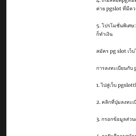
4. เกมสล็อตpgที่
ค่าย pgslot ที่ม
5. โปรโมชั่นพิเศษ
ก็ทำเงิน
สมัคร pg slot เว็บ
การลงทะเบียนกับ pg
1. ไปสู่เว็บ pgslo
2. คลิกที่ปุ่มลงทะ
3. กรอกข้อมูลส่วนต