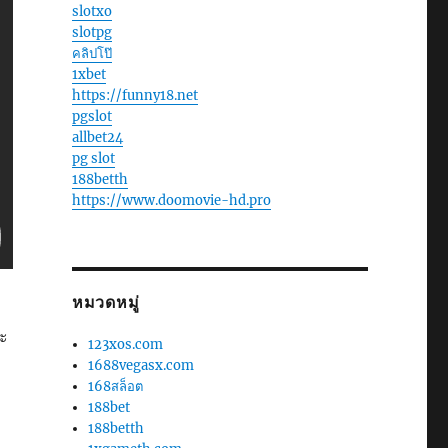
slotxo
slotpg
คลิปโป๊
1xbet
https://funny18.net
pgslot
allbet24
pg slot
188betth
https://www.doomovie-hd.pro
หมวดหมู่
ะ
123xos.com
1688vegasx.com
168สล็อต
188bet
188betth