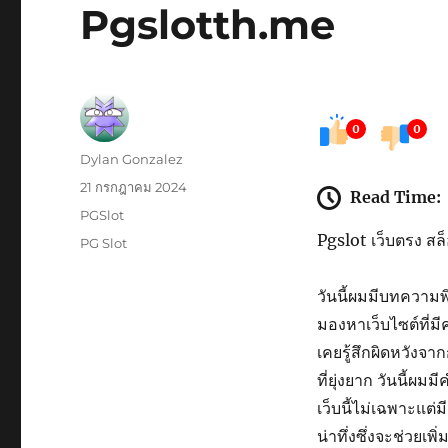
Pgslotth.me
0
0
ผู้
Dylan Gonzalez
เขียน
เขียน
21 กรกฎาคม 2024
Read Time:
เมื่อ
หมวด
PGSlot
หมู่
Pgslot เว็บตรง สล
ป้าย
PG Slot
กำกับ
วันนี้ผมมีบทความ
มองหาเว็บไซต์ที่ม
เคยรู้สึกผิดหวังจ
ที่ยุ่งยาก วันนี้ผ
เว็บนี้ไม่เฉพาะแต่ม
น่าทึ่งซึ่งจะช่วยเ