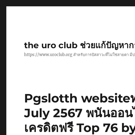
the uro club ช่วยแก้ปัญหากา
https://www.uroclub.org สำหรับการปัสสาวะที่ไม่ใช่สายตา มีป
Pgslotth websiteท
July 2567 พนันออนไ
เครดิตฟรี Top 76 b