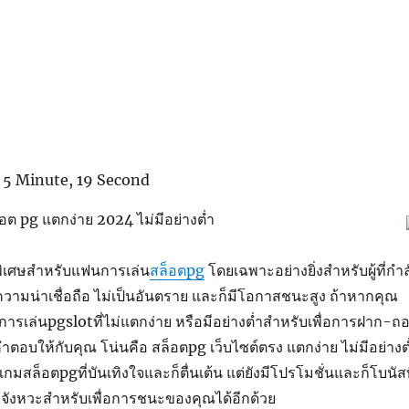
5 Minute, 19 Second
็อต pg แตกง่าย 2024 ไม่มีอย่างต่ำ
พิเศษสำหรับแฟนการเล่น
สล็อตpg
โดยเฉพาะอย่างยิ่งสำหรับผู้ที่กำล
ีความน่าเชื่อถือ ไม่เป็นอันตราย และก็มีโอกาสชนะสูง ถ้าหากคุณ
ากการเล่นpgslotที่ไม่แตกง่าย หรือมีอย่างต่ำสำหรับเพื่อการฝาก-ถ
มมีคำตอบให้กับคุณ โน่นคือ สล็อตpg เว็บไซต์ตรง แตกง่าย ไม่มีอย่างต
ีเกมสล็อตpgที่บันเทิงใจและก็ตื่นเต้น แต่ยังมีโปรโมชั่นและก็โบนัสท
พิ่มจังหวะสำหรับเพื่อการชนะของคุณได้อีกด้วย