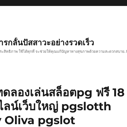
รกลั้นปัสสาวะอย่างรวดเร็ว
ระสิทธิภาพ ใช้ได้ทุกที่ จะช่วยให้คุณแก้ปัญหาทางสุขภาพด้วยความสะดวกสบาย.
ดลองเล่นสล็อตpg ฟรี 18
ลน์เว็บใหญ่ pgslotth
y Oliva pgslot