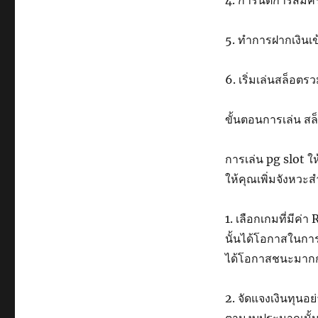
4. การันตีการสมัค
5. ทำการฝากเงินเข
6. เริ่มเล่นสล็อตร
ขั้นตอนการเล่น สล
การเล่น pg slot ให
ให้คุณเพิ่มจังหว
1. เลือกเกมที่มีค่า
นั้นได้โอกาสในการ
ได้โอกาสชนะมากก
2. จัดแจงเงินทุนอ