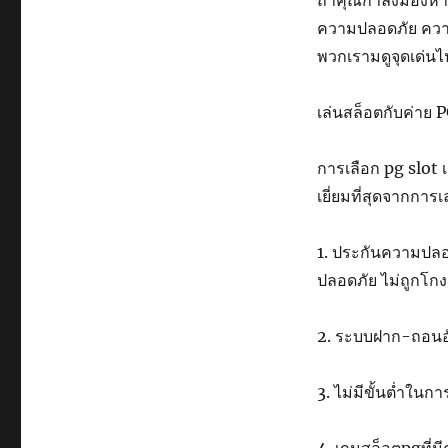
ถ้าคุณกำลังมองหาเว
ความปลอดภัย ความ
พวกเรามดูจุดเด่นไ
เล่นสล็อตกับค่าย PG
การเลือก pg slot 
เยี่ยมที่สุดจากการเ
1. ประกันความปลอด
ปลอดภัย ไม่ถูกโกง
2. ระบบฝาก-ถอนอ
3. ไม่มีขั้นต่ำใน