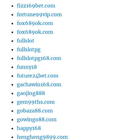
fizz169bet.com
fortune99vip.com
fox689ok.com
fox689ok.com
fullslot
fullslotpg
fullslotpg168.com
funny18
future24bet.com
gachawin168.com
gaojing888
gem99ths.com
gobaza88.com
gowingo88.com
happy168
hengheng9899.com