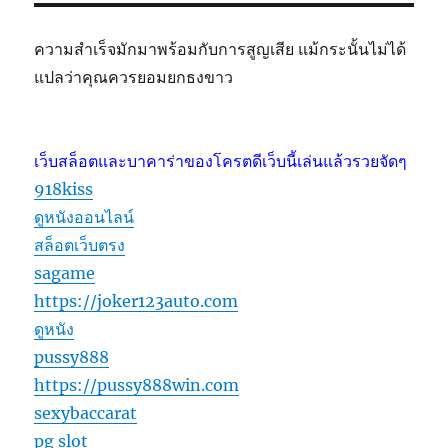
ความสำเร็จมักมาพร้อมกับการสูญเสีย แม้กระนั้นไม่ได้
แปลว่าคุณควรยอมยกธงขาว
เว็บสล็อตและบาคาร่าของโครตดีเว็บนี้เล่นแล้วรวยจัดๆ
918kiss
ดูหนังออนไลน์
สล็อตเว็บตรง
sagame
https://joker123auto.com
ดูหนัง
pussy888
https://pussy888win.com
sexybaccarat
pg slot