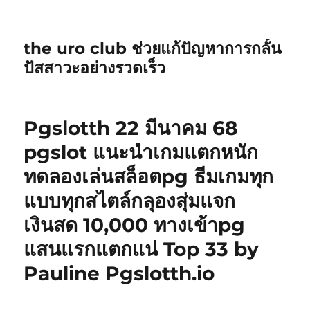
the uro club ช่วยแก้ปัญหาการกลั้น
ปัสสาวะอย่างรวดเร็ว
Pgslotth 22 มีนาคม 68
pgslot แนะนำเกมแตกหนัก
ทดลองเล่นสล็อตpg ธีมเกมทุก
แบบทุกสไตล์กลุองสุ่มแจก
เงินสด 10,000 ทางเข้าpg
แสนแรกแตกแน่ Top 33 by
Pauline Pgslotth.io