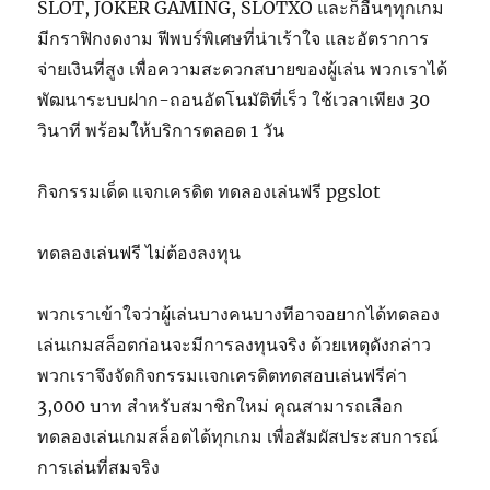
SLOT, JOKER GAMING, SLOTXO และก็อื่นๆทุกเกม
มีกราฟิกงดงาม ฟีพบร์พิเศษที่น่าเร้าใจ และอัตราการ
จ่ายเงินที่สูง เพื่อความสะดวกสบายของผู้เล่น พวกเราได้
พัฒนาระบบฝาก-ถอนอัตโนมัติที่เร็ว ใช้เวลาเพียง 30
วินาที พร้อมให้บริการตลอด 1 วัน
กิจกรรมเด็ด แจกเครดิต ทดลองเล่นฟรี pgslot
ทดลองเล่นฟรี ไม่ต้องลงทุน
พวกเราเข้าใจว่าผู้เล่นบางคนบางทีอาจอยากได้ทดลอง
เล่นเกมสล็อตก่อนจะมีการลงทุนจริง ด้วยเหตุดังกล่าว
พวกเราจึงจัดกิจกรรมแจกเครดิตทดสอบเล่นฟรีค่า
3,000 บาท สำหรับสมาชิกใหม่ คุณสามารถเลือก
ทดลองเล่นเกมสล็อตได้ทุกเกม เพื่อสัมผัสประสบการณ์
การเล่นที่สมจริง