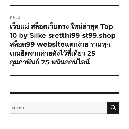
ถัดไป
เว็บแม่ สล็อตเว็บตรง ใหม่ล่าสุด Top
เรื่อง
ต่อ
10 by Silke sretthi99 st99.shop
ไป:
สล็อต99 websiteแตกง่าย รวมทุก
เกมฮิตจากค่ายดังไว้ที่เดียว 25
กุมภาพันธ์ 25 พนันออนไลน์
ค้นห
ค้นหา: