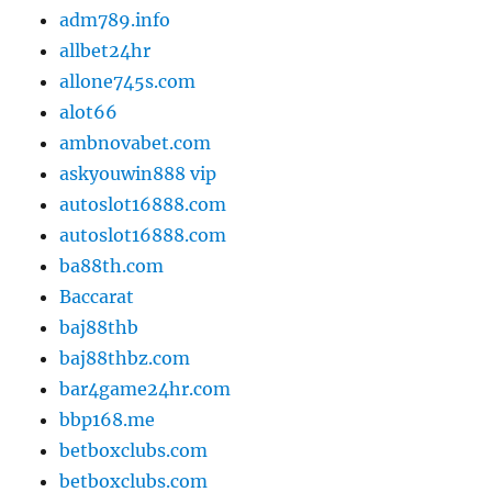
adm789.info
allbet24hr
allone745s.com
alot66
ambnovabet.com
askyouwin888 vip
autoslot16888.com
autoslot16888.com
ba88th.com
Baccarat
baj88thb
baj88thbz.com
bar4game24hr.com
bbp168.me
betboxclubs.com
betboxclubs.com