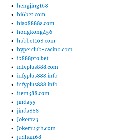
hengjing168
hi6bet.com
hiso8888s.com
hongkong456
hubbet168.com
hyperclub-casino.com
ib888pro.bet
infyplus888.com
infyplus888.info
infyplus888.info
item388.com
jinda55
jinda888
Joker123
Joker123th.com
judhai168