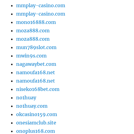
mmplay-casino.com
mmplay-casino.com
mono16888.com
moza888.com
moza888.com
mun789slot.com
mwin9s.com
nagawaybet.com
namoufa168.net
namoufa168.net
niseko168bet.com
no1huay
no1huay.com
okcasino159.com
onesiamclub.site
onoplus168.com