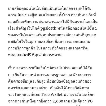
เกมสล็อตออนไลน์เปลี่ยนเป็นหนึ่งในกิจกรรมที่ได้รับ
ความนิยมของผู้เล่นคนไทยและทั้งโลก การค้นหาเว็บที่
ยอดเยี่ยมเพื่อความสนุกสนานและไม่มีอันตรายก็เลยเป็น
เรื่องสำคัญ เว็บไซต์ pgslotth พนันสล็อตออนไลน์ชั้น 1
ของเราไม่เฉพาะแต่มอบประสบการณ์การเล่นที่สุดยอด
แต่ยังใส่ใจในทุกรายละเอียด ตั้งแต่การออกแบบเกม
การบริการลูกค้า ไปจนกระทั่งกิจกรรมแจกเครดิต
ทดสอบเล่นฟรี ที่คุณไม่ควรพลาด
เว็บของพวกเราเป็นเว็บไซต์ตรง ไม่ผ่านเอเย่นต์ ได้รับ
การยืนยันจากหน่วยงานมาตรฐานสากล มีระบบการ
คุ้มครองข้อมูลระดับสูงเพื่อปกป้องข้อมูลส่วนตัวของ
สมาชิก คุณสามารถฝาก-เบิกเงินได้โดยสวัสดิภาพ
รองรับทุกแบงค์และ True Wallet พวกเรามีเกมสล็อต
จากค่ายชั้นหนึ่งมากยิ่งกว่า 2,000 เกม เป็นต้นว่า PG