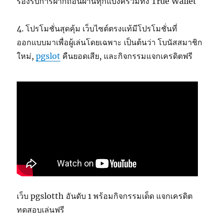
รองรับการฝากถอนผ่านทุกแบงค์รวมทั้ง True Wallet
4. โปรโมชั่นสุดคุ้ม เว็บไซต์ตรงแท้มีโปรโมชั่นที่
ออกแบบมาเพื่อผู้เล่นโดยเฉพาะ เป็นต้นว่า โบนัสสมาชิก
ใหม่,
pgslot
คืนยอดเสีย, และกิจกรรมแจกเครดิตฟรี
เว็บ pgslotth อันดับ 1 พร้อมกิจกรรมเด็ด แจกเครดิต
ทดสอบเล่นฟรี