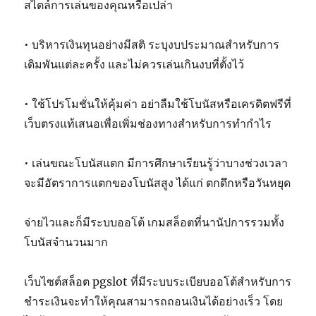
สไตล์การเล่นของคุณหรือเปล่า
• บริหารเงินทุนอย่างมีสติ ระบุงบประมาณสำหรับการ
เดิมพันแต่ละครั้ง และไม่ควรเล่นเกินงบที่ตั้งไว้
• ใช้โปรโมชั่นให้คุ้มค่า อย่าลืมใช้โบนัสหรือเครดิตฟรีที่
เว็บตรงแท้เสนอเพื่อเพิ่มช่องทางสำหรับการทำกำไร
• เล่นขณะโบนัสแตก มีการศึกษาเรียนรู้ว่าบางช่วงเวลา
จะมีอัตราการแตกของโบนัสสูง ได้แก่ ตกดึกหรือวันหยุด
จ่ายไวและก็มีระบบออโต้ เกมสล็อตที่นานัปการรวมทั้ง
โบนัสจำนวนมาก
เว็บไซต์สล็อต pgslot ที่มีระบบระเบียบออโต้สำหรับการ
ชำระเงินจะทำให้คุณสามารถถอนเงินได้อย่างเร็ว โดย