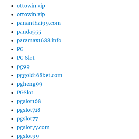
ottowin.vip
ottowin.vip
pananthai99.com
panda555
paramax1688.info
PG
PG Slot
pg99
pggold168bet.com
pgheng99
PGSlot
pgslot168
pgslot718
pgslot77
pgslot77.com
pgslot99