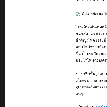
สมาชิกใหม่ได้แล้วว
อัปเดตจัดเต็ม
ไหนใครเล่นเกมสล็อ
สนุกสนานร่าเริงรว
สำคัญ มันควรจะมีอ
ออนไลน์จากสล็อตฟ
ขึ้น ค้ำประกันเลยว
มีอะไรใหม่ๆอัปเดต
• กราฟิกขั้นสูงแบ
เนื่องจากว่าเกมส
3D บางครั้งอาจจะ
แน่ๆ