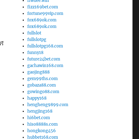
fiwdee.win
fizz169bet.com
fortune99vip.com
fox689ok.com
fox689ok.com
fullslot
fullslotpg
รี
fullslotpg168.com
funny18
future24bet.com
gachawin168.com
gaojing888
gem99ths.com
gobaza88.com
gowingo88.com
happy168
hengheng9899.com
hengjing168
hi6bet.com
hiso8888s.com
hongkong456
hubbet168.com