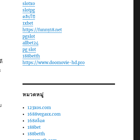
slotxo
slotpg
คลิปโป๊
1xbet
https://funny18.net
pgslot
allbet24
pg slot
188betth
ี
https://www.doomovie-hd.pro
ะ
หมวดหมู่
บ
123xos.com
1688vegasx.com
168สล็อต
188bet
188betth