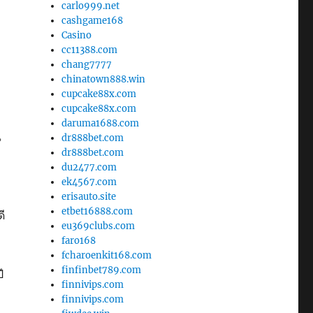
carlo999.net
cashgame168
Casino
cc11388.com
chang7777
chinatown888.win
cupcake88x.com
cupcake88x.com
daruma1688.com
ณ
dr888bet.com
dr888bet.com
du2477.com
ek4567.com
erisauto.site
etbet16888.com
ี
eu369clubs.com
faro168
fcharoenkit168.com
finfinbet789.com
ี
finnivips.com
finnivips.com