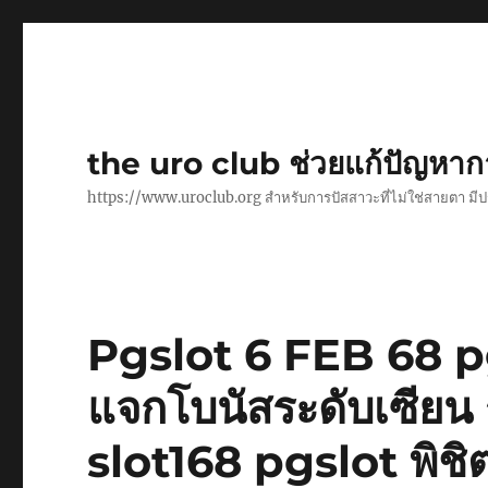
the uro club ช่วยแก้ปัญหากา
https://www.uroclub.org สำหรับการปัสสาวะที่ไม่ใช่สายตา มีป
Pgslot 6 FEB 68 pg
แจกโบนัสระดับเซียน 
slot168 pgslot พิช