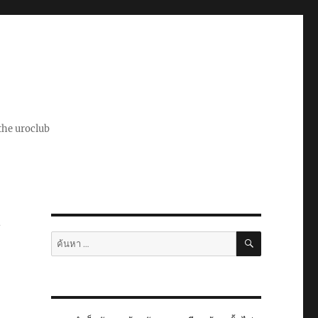
 the uroclub
ค้นหา
ค้นหา: