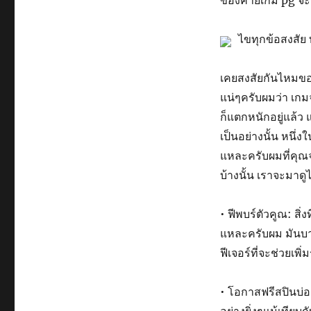
ของค่ายเกม pg จะร
ไขทุกข้อสงสัย
เคยสงสัยกันไหมขอ
แน่ๆครับผมว่า เกม
ก็แตกหนักอยู่แล้ว
เป็นอย่างนั้น หนึ่ง
แหละครับผมที่คุณจ
บ้างนั้น เราจะมาด
• ฟีพบร์ตัวคูณ: สิ่ง
แหละครับผม มันบาง
ฟีเจอร์ที่จะช่วยเพ
• โอกาสฟรีสปินบ่อย