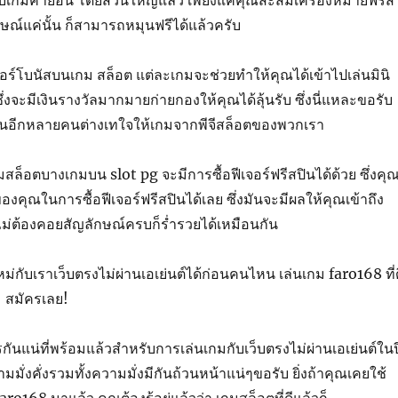
กับเกมค่ายอื่น โดยส่วนใหญ่แล้ว เพียงแค่คุณสะสมเครื่องหมายฟรีส
กษณ์แค่นั้น ก็สามารถหมุนฟรีได้แล้วครับ
เจอร์โบนัสบนเกม สล็อต แต่ละเกมจะช่วยทำให้คุณได้เข้าไปเล่นมินิ
งจะมีเงินรางวัลมากมายก่ายกองให้คุณได้ลุ้นรับ ซึ่งนี่แหละขอรับ
ห้คนอีกหลายคนต่างเทใจให้เกมจากพีจีสล็อตของพวกเรา
กมสล็อตบางเกมบน slot pg จะมีการซื้อฟีเจอร์ฟรีสปินได้ด้วย ซึ่งคุ
งคุณในการซื้อฟีเจอร์ฟรีสปินได้เลย ซึ่งมันจะมีผลให้คุณเข้าถึง
ม่ต้องคอยสัญลักษณ์ครบก็ร่ำรวยได้เหมือนกัน
่กับเราเว็บตรงไม่ผ่านเอเย่นต์ได้ก่อนคนไหน เล่นเกม faro168 ที่ด
ิม สมัครเลย!
ันแน่ที่พร้อมแล้วสำหรับการเล่นเกมกับเว็บตรงไม่ผ่านเอเย่นต์ในป
ามมั่งคั่งรวมทั้งความมั่งมีกันถ้วนหน้าแน่ๆขอรับ ยิ่งถ้าคุณเคยใช้