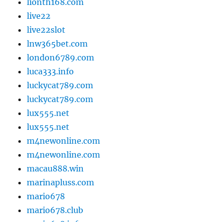
lionth168.com
live22
live22slot
lnw365bet.com
london6789.com
luca333.info
luckycat789.com
luckycat789.com
lux555.net
lux555.net
m4newonline.com
m4newonline.com
macau888.win
marinapluss.com
mario678
mario678.club