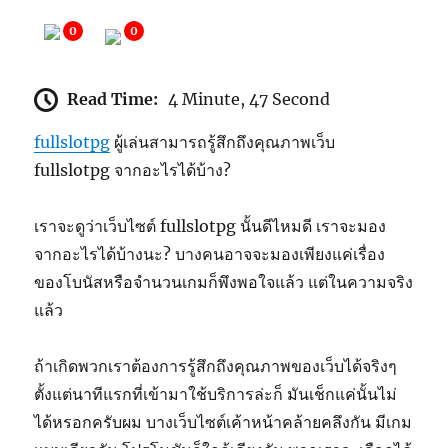
0
0
Read Time:
4 Minute, 47 Second
fullslotpg
ผู้เล่นสามารถรู้สึกถึงคุณภาพเว็บ
fullslotpg จากอะไรได้บ้าง?
เราจะดูว่าเว็บไซต์ fullslotpg นั้นดีไหมดี เราจะมอง
จากอะไรได้บ้างนะ? บางคนอาจจะมองเพียงแค่เรื่อง
ของโบนัสหรือจำนวนเกมก็พึงพอใจแล้ว แต่ในความจริง
แล้ว
ถ้าเกิดพวกเราต้องการรู้สึกถึงคุณภาพของเว็บได้จริงๆ
ตั้งแต่นาทีแรกที่เข้ามาใช้บริการล่ะก็ มันเช็กแค่นั้นไม่
ได้หรอกครับผม บางเว็บไซต์เค้าหน้าคล้ายคลึงกัน มีเกม