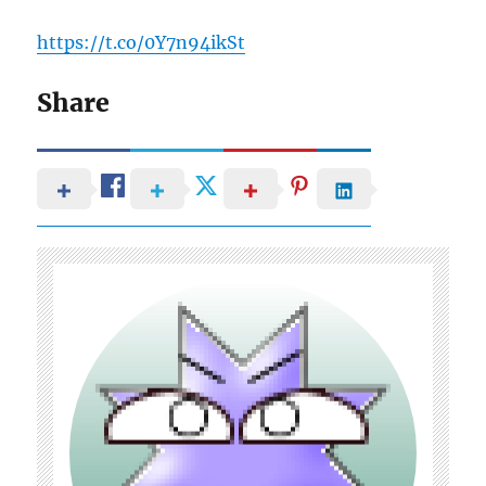
https://t.co/0Y7n94ikSt
Share