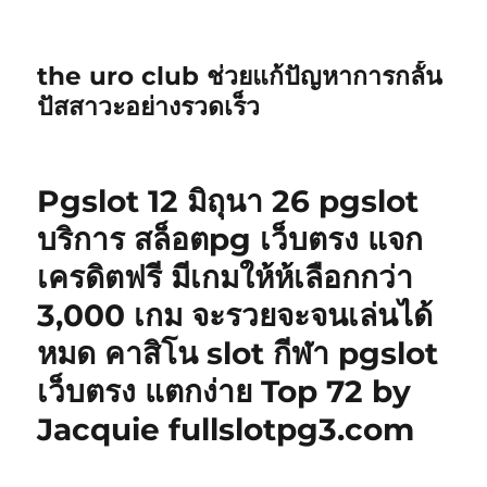
the uro club ช่วยแก้ปัญหาการกลั้น
ปัสสาวะอย่างรวดเร็ว
Pgslot 12 มิถุนา 26 pgslot
บริการ สล็อตpg เว็บตรง แจก
เครดิตฟรี มีเกมให้ห้เลือกกว่า
3,000 เกม จะรวยจะจนเล่นได้
หมด คาสิโน slot กีฬา pgslot
เว็บตรง แตกง่าย Top 72 by
Jacquie fullslotpg3.com