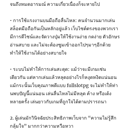
จนถึงหมดอารมณ์ ความเกี่ยวเนื่องก็จะหายไป
• การใช้แรงงานบนมือถือลื่นไหล: คนจำนวนมากเล่น
สล็อตมือถือกันเป็นหลักอยู่แล้ว เว็บไซต์ตรงของพวกเรา
มีการดีไซน์และจัดวางปุ่มให้ใช้งานง่าย กดง่าย ตัวอักษร
อ่านสบาย และไม่จะต้องซูมเข้าออกไปๆมาๆอีกด้วย
ทำให้ใช้งานได้อย่างสบายใจ
• ระบบไม่ทำให้การเล่นสะดุด: แม้ว่าจะมีเกมเช่น
เดียวกัน แต่หากเล่นแล้วหลุดอย่างไรก็หงุดหงิดแน่นอน
แม้กระนั้นเว็บคุณภาพดีแบบ fullslotpg จะไม่ทำให้ท่า
นพบปัญนี้แน่นอน เล่นลื่นไหลไม่มีหลุด ค้าง หรือเด้ง
หลายครั้ง เล่นยาวกับเกมที่ถูกใจได้ตามปรารถนา
2. ผู้เล่นมักวินิจฉัยประสิทธิภาพเว็บจาก “ความไม่รู้สึก
กลุ้มใจ” มากกว่าความหวือหวา