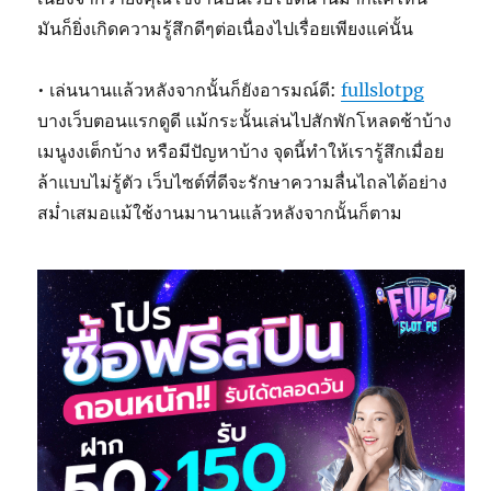
มันก็ยิ่งเกิดความรู้สึกดีๆต่อเนื่องไปเรื่อยเพียงแค่นั้น
• เล่นนานแล้วหลังจากนั้นก็ยังอารมณ์ดี:
fullslotpg
บางเว็บตอนแรกดูดี แม้กระนั้นเล่นไปสักพักโหลดช้าบ้าง
เมนูงงเต็กบ้าง หรือมีปัญหาบ้าง จุดนี้ทำให้เรารู้สึกเมื่อย
ล้าแบบไม่รู้ตัว เว็บไซต์ที่ดีจะรักษาความลื่นไถลได้อย่าง
สม่ำเสมอแม้ใช้งานมานานแล้วหลังจากนั้นก็ตาม