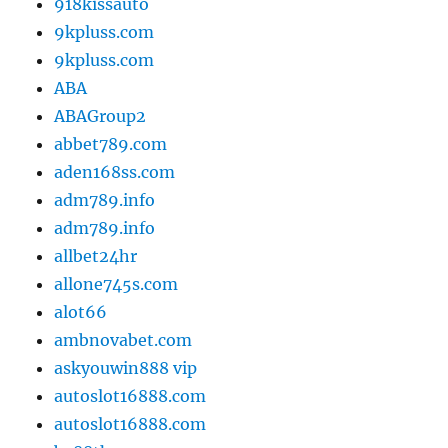
918kissauto
9kpluss.com
9kpluss.com
ABA
ABAGroup2
abbet789.com
aden168ss.com
adm789.info
adm789.info
allbet24hr
allone745s.com
alot66
ambnovabet.com
askyouwin888 vip
autoslot16888.com
autoslot16888.com