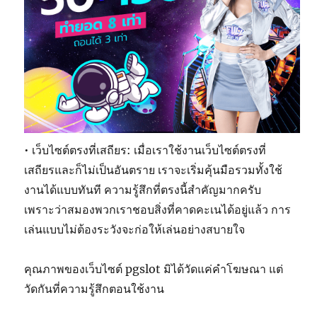
• เว็บไซต์ตรงที่เสถียร: เมื่อเราใช้งานเว็บไซต์ตรงที่
เสถียรและก็ไม่เป็นอันตราย เราจะเริ่มคุ้นมือรวมทั้งใช้
งานได้แบบทันที ความรู้สึกที่ตรงนี้สำคัญมากครับ
เพราะว่าสมองพวกเราชอบสิ่งที่คาดคะเนได้อยู่แล้ว การ
เล่นแบบไม่ต้องระวังจะก่อให้เล่นอย่างสบายใจ
คุณภาพของเว็บไซต์ pgslot มิได้วัดแค่คำโฆษณา แต่
วัดกันที่ความรู้สึกตอนใช้งาน