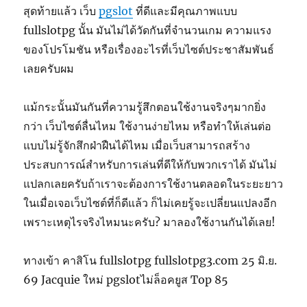
สุดท้ายแล้ว เว็บ
pgslot
ที่ดีและมีคุณภาพแบบ
fullslotpg นั้น มันไม่ได้วัดกันที่จำนวนเกม ความแรง
ของโปรโมชัน หรือเรื่องอะไรที่เว็บไซต์ประชาสัมพันธ์
เลยครับผม
แม้กระนั้นมันกันที่ความรู้สึกตอนใช้งานจริงๆมากยิ่ง
กว่า เว็บไซต์ลื่นไหม ใช้งานง่ายไหม หรือทำให้เล่นต่อ
แบบไม่รู้จักสึกฝ่าฝืนได้ไหม เมื่อเว็บสามารถสร้าง
ประสบการณ์สำหรับการเล่นที่ดีให้กับพวกเราได้ มันไม่
แปลกเลยครับถ้าเราจะต้องการใช้งานตลอดในระยะยาว
ในเมื่อเจอเว็บไซต์ที่ก็ดีแล้ว ก็ไม่เคยรู้จะเปลี่ยนแปลงอีก
เพราะเหตุไรจริงไหมนะครับ? มาลองใช้งานกันได้เลย!
ทางเข้า คาสิโน fullslotpg fullslotpg3.com 25 มิ.ย.
69 Jacquie ใหม่ pgslotไม่ล็อคยูส Top 85