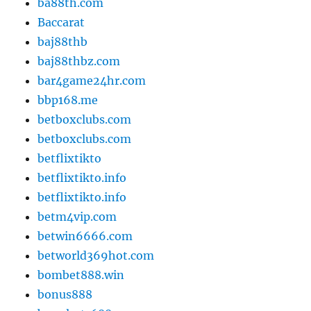
ba88th.com
Baccarat
baj88thb
baj88thbz.com
bar4game24hr.com
bbp168.me
betboxclubs.com
betboxclubs.com
betflixtikto
betflixtikto.info
betflixtikto.info
betm4vip.com
betwin6666.com
betworld369hot.com
bombet888.win
bonus888