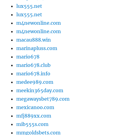
lux555.net
lux555.net
m4newonline.com
m4newonline.com
macau888.win
marinapluss.com
mario678
mario678.club
mario678.info
medee989.com
meekin365day.com
megawaysbet789.com
mexicanoo.com
mfj889xx.com
mib555s.com
mmgoldsbets.com