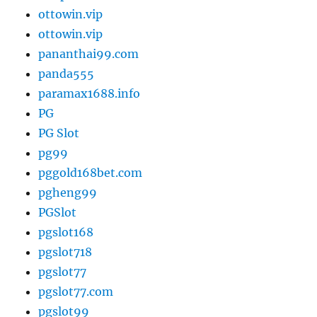
ottowin.vip
ottowin.vip
pananthai99.com
panda555
paramax1688.info
PG
PG Slot
pg99
pggold168bet.com
pgheng99
PGSlot
pgslot168
pgslot718
pgslot77
pgslot77.com
pgslot99