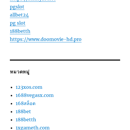
pgslot
allbet24
pg slot
188betth
https://www.doomovie-hd.pro
หมวดหมู่
123xos.com
1688vegasx.com
168สล็อต
188bet
188betth
1xgameth.com