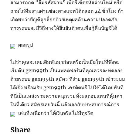
สามารถกด “ลืมรหัสผ่าน” เพื่อรีเซ็ตรหัสผ่านใหม่ หรือ
ถามไถ่ทีมงานผ่านช่องทางแชทได้ตลอด 24 ชั่วโมง ถ้า
เกิดพบว่าบัญชีถูกล็อกด้วยเหตุผลด้านความปลอดภัย
ทางระบบจะมีวิถีทางให้ยืนยันตัวตนเพื่อกู้คืนบัญชีได้
ผลสรุป
ไม่ว่าคุณจะเคยเดิมพันมาก่อนหรือเป็นมือใหม่ที่พึ่งจะ
เริ่มต้น gem99th เป็นแพลตฟอร์มที่คุณควรจะทดลอง
ด้วยระบบ gem99th สมัคร ที่ง่าย gem99th เข้าระบบ
ได้เร็ว พร้อมรับ gem99th เครดิตฟรี ไปใช้ได้โดยทันที
ที่นี่เป็นแหล่งรวมความสนุกรวมทั้งผลตอบแทนที่คุ้มค่า
ในที่เดียว สมัครเลยวันนี้ แล้วเจอกับประสบการณ์การ
เล่นที่เหนือกว่า ได้เงินจริง ไม่มีทุจริต
Share