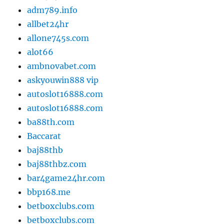
adm789.info
allbet24hr
allone745s.com
alot66
ambnovabet.com
askyouwin888 vip
autoslot16888.com
autoslot16888.com
ba88th.com
Baccarat
baj88thb
baj88thbz.com
bar4game24hr.com
bbp168.me
betboxclubs.com
betboxclubs.com