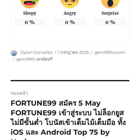
Sleepy
Angry
Surprise
0
%
0
%
0
%
ผู้
เขียน
หมวด
Dylan Gonzalez
1 กรกฎาคม 2025
gem99ths.com
เขียน
เมื่อ
หมู่
ป้าย
gem99th เครดิตฟรี
กำกับ
แนะแนว
ก่อนหน้า
เรื่อง
FORTUNE99 สมัคร 5 May
เรื่อง
ก่อน
FORTUNE99 เข้าสู่ระบบ ไม่ล็อกยูส
หน้า:
ไม่มีขั้นต่ำ โบนัสเข้าเต็มไม้เต็มมือ ทั้ง
iOS และ Android Top 75 by