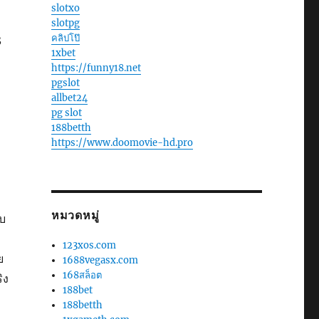
slotxo
slotpg
3
คลิปโป๊
1xbet
https://funny18.net
pgslot
allbet24
pg slot
188betth
https://www.doomovie-hd.pro
หมวดหมู่
บบ
123xos.com
ย
1688vegasx.com
168สล็อต
ิง
188bet
188betth