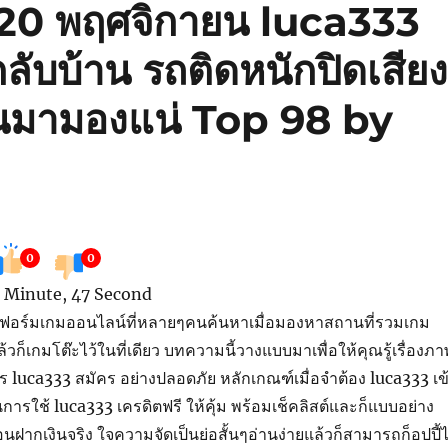
บ 20 พฤศจิกายน luca333
ลับบ้าน รถติดหนักปิดเสีย
นหันมามองแน่ Top 98 by
0
0
 Minute, 47 Second
ฟอร์มเกมออนไลน์ที่หลายๆคนค้นหาเมื่อมองหาสถานที่รวมเกม
วก็เกมโต๊ะไว้ในที่เดียว บทความนี้วางแบบมาเพื่อให้คุณรู้เรื่องภา
าร luca333 สมัคร อย่างปลอดภัย หลักเกณฑ์เมื่อจำต้อง luca333 เข
การใช้ luca333 เครดิตฟรี ให้คุ้ม พร้อมเช็คลิสต์และก็แบบอย่าง
ากเงินจริง ใจความจัดเป็นย่อสั้นๆอ่านง่ายแล้วก็สามารถก็อปปี้