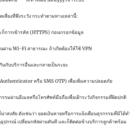
ดเสี่ยงที่พึงระวัง กระทำตามทางเหล่านี้:
ก็การเข้ารหัส (HTTPS) ก่อนกรอกข้อมูล
อินผ่าน Wi-Fi สาธารณะ ถ้าเกิดต้องให้ใช้ VPN
้ำกันกับบริการอื่นและกลายเป็นระยะ
 Authenticator หรือ SMS OTP) เพื่อเพิ่มความปลอดภัย
รกรรมผ่านอีเมลหรือโทรศัพท์มือถือเพื่อเฝ้าระวังกิจกรรมที่ผิดปกติ
่น่าสงสัย ดังเช่นว่า ยอดเงินหายหรือการแจ้งเตือนธุรกรรมที่มิได้ท
ดุอุปกรณ์ เปลี่ยนรหัสผ่านทันที และก็ติดต่อข้างบริการลูกค้าพร้อม