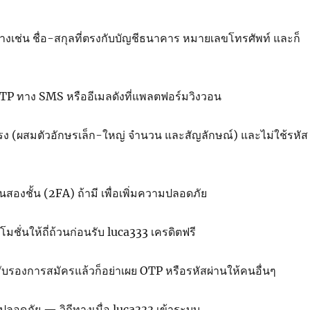
่างเช่น ชื่อ-สกุลที่ตรงกับบัญชีธนาคาร หมายเลขโทรศัพท์ และก็
OTP ทาง SMS หรืออีเมลดังที่แพลตฟอร์มวิงวอน
็งแรง (ผสมตัวอักษรเล็ก-ใหญ่ จำนวน และสัญลักษณ์) และไม่ใช้รหัส
นสองชั้น (2FA) ถ้ามี เพื่อเพิ่มความปลอดภัย
ชั่นให้ถี่ถ้วนก่อนรับ luca333 เครดิตฟรี
ับรองการสมัครแล้วก็อย่าเผย OTP หรือรหัสผ่านให้คนอื่นๆ
งปลอดภัย — วิถีทางเมื่อ luca333 เข้าระบบ