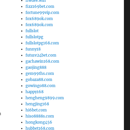
fiwdee.win
fizz169bet.com
fortune99vip.com
fox689ok.com
fox689ok.com
fullslot
fullslotpg
fullslotpg168.com
funny18
future24bet.com
gachawin168.com
gaojing888
gem99ths.com
gobaza88.com
gowingo88.com
happy168
hengheng9899.com
hengjing168
hi6bet.com
ำ
hiso8888s.com
hongkong456
hubbet168.com