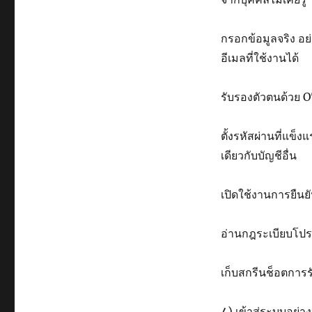
กรอกข้อมูลจริง อย
อีเมลที่ใช้งานได้
รับรองตัวตนด้วย 
ตั้งรหัสผ่านที่แข
เดียวกับบัญชีอื่น
เปิดใช้งานการยืนยั
อ่านกฎระเบียบโปรโม
เก็บสกรีนช็อตการร
4) เข้าสู่ระบบอย่า