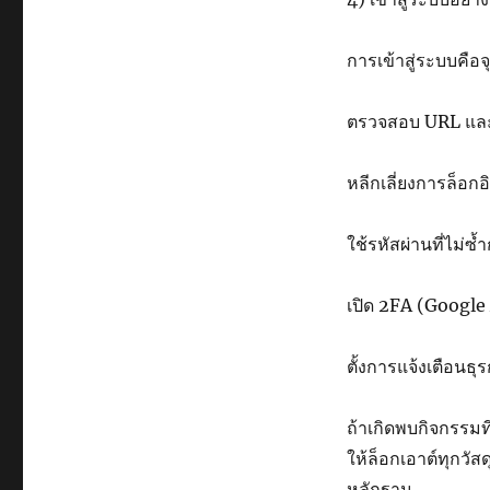
การเข้าสู่ระบบคือจุ
ตรวจสอบ URL และ
หลีกเลี่ยงการล็อก
ใช้รหัสผ่านที่ไม่ซ
เปิด 2FA (Google
ตั้งการแจ้งเตือนธุ
ถ้าเกิดพบกิจกรรมที
ให้ล็อกเอาต์ทุกวัส
หลักฐาน