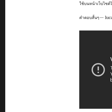
ใช้บนหน้าเว็บไซต์ไ
คำตอบสั้นๆ— luca