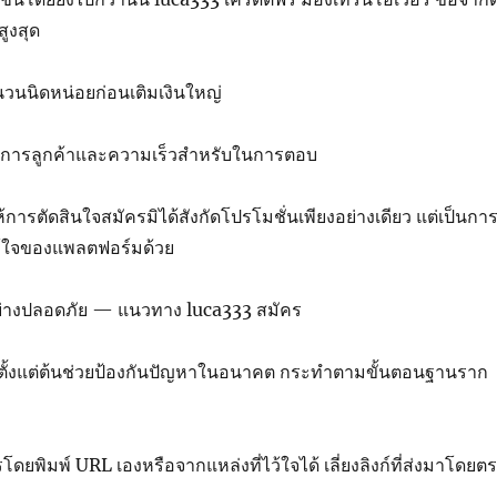
ูงสุด
นนิดหน่อยก่อนเติมเงินใหญ่
การลูกค้าและความเร็วสำหรับในการตอบ
ให้การตัดสินใจสมัครมิได้สังกัดโปรโมชั่นเพียงอย่างเดียว แต่เป็นกา
ว้ใจของแพลตฟอร์มด้วย
ย่างปลอดภัย — แนวทาง luca333 สมัคร
องตั้งแต่ต้นช่วยป้องกันปัญหาในอนาคต กระทำตามขั้นตอนฐานราก
โดยพิมพ์ URL เองหรือจากแหล่งที่ไว้ใจได้ เลี่ยงลิงก์ที่ส่งมาโดยต