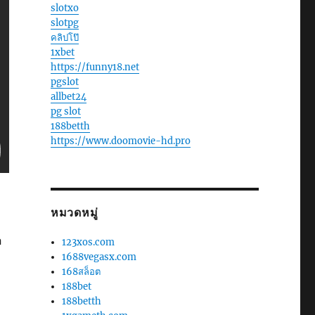
slotxo
slotpg
คลิปโป๊
1xbet
https://funny18.net
pgslot
allbet24
pg slot
188betth
https://www.doomovie-hd.pro
หมวดหมู่
อ
123xos.com
1688vegasx.com
168สล็อต
188bet
188betth