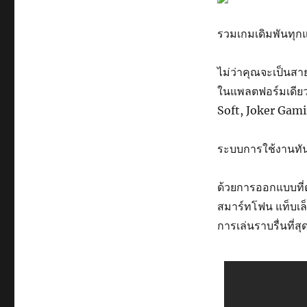
รวมเกมเดิมพันทุกแ
ไม่ว่าคุณจะเป็นสา
ในแพลตฟอร์มเดียว
Soft, Joker Gami
ระบบการใช้งานทั
ด้วยการออกแบบที่ตอ
สมาร์ทโฟน แท็บเล็
การเล่นราบรื่นที่สุ