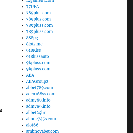
1xgameth.com
77UFA
789plus.com
789plus.com
789pluss.com
789pluss.com
888pg
8lots.me
918Kiss
918kissauto
9kpluss.com
9kpluss.com
ABA
ABAGroup2
abbet789.com
aden168ss.com
adm789.info
adm789.info
ือ
allbet24hr
allone745s.com
alot66
ambnovabet.com