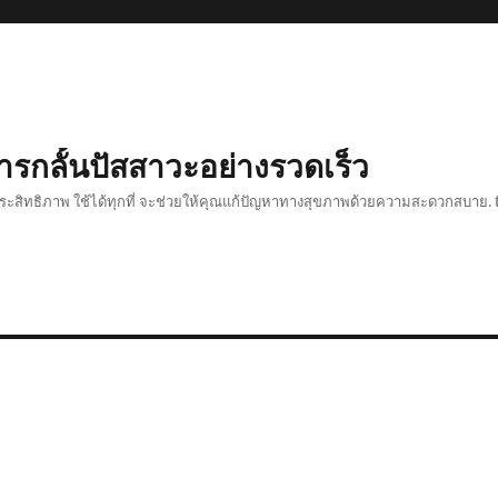
รกลั้นปัสสาวะอย่างรวดเร็ว
ระสิทธิภาพ ใช้ได้ทุกที่ จะช่วยให้คุณแก้ปัญหาทางสุขภาพด้วยความสะดวกสบาย.