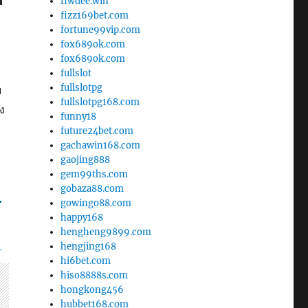
fiwdee.win
fizz169bet.com
fortune99vip.com
fox689ok.com
fox689ok.com
fullslot
fullslotpg
บ
fullslotpg168.com
ง
funny18
future24bet.com
gachawin168.com
gaojing888
gem99ths.com
gobaza88.com
gowingo88.com
happy168
hengheng9899.com
hengjing168
hi6bet.com
hiso8888s.com
hongkong456
hubbet168.com