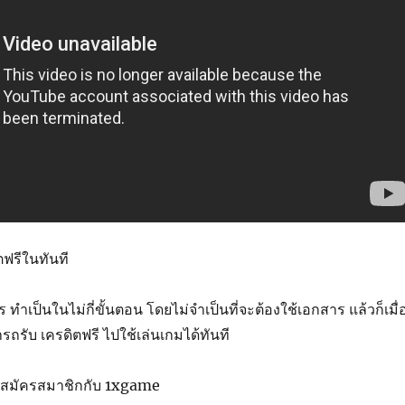
ตฟรีในทันที
ำเป็นในไม่กี่ขั้นตอน โดยไม่จำเป็นที่จะต้องใช้เอกสาร แล้วก็เมื่
รถรับ เครดิตฟรี ไปใช้เล่นเกมได้ทันที
สมัครสมาชิกกับ 1xgame