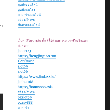
ดูหนังออนไลน์
ดูหนังชนโรง
บาคาร่าออนไลน์
สล็อตเว็บตรง
ซื้อหวยออนไลน์
จบ
เว็บคาสิโนน่าเล่น ทั้ง
สล็อต
และ
บาคาร่า
ตึงจริงแตก
บ่อยมาก
joker123
https://hengjing168.run
slot เว็บตรง
slot99
ง
slot66
https://www.jinda44.io/
judhai168
https://bonus888.asia
สล็อตเว็บตรง
pgslot99
pussy888
บาคาร่า