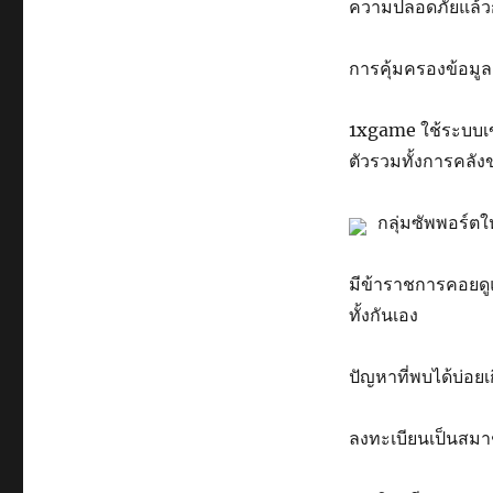
ความปลอดภัยแล้ว
การคุ้มครองข้อม
1xgame ใช้ระบบเข
ตัวรวมทั้งการคลังข
กลุ่มซัพพอร์ตใ
มีข้าราชการคอยดู
ทั้งกันเอง
ปัญหาที่พบได้บ่อยเ
ลงทะเบียนเป็นสมาช