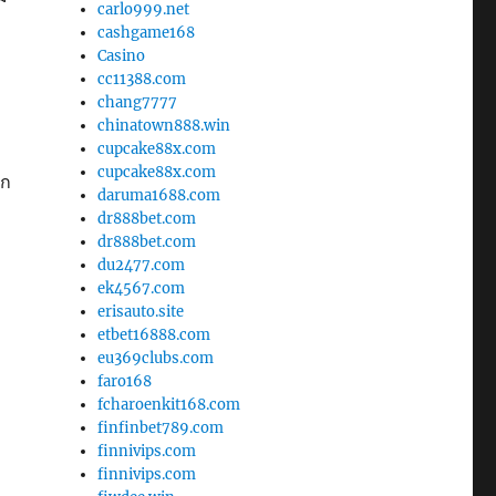
carlo999.net
cashgame168
Casino
cc11388.com
chang7777
chinatown888.win
cupcake88x.com
cupcake88x.com
าก
daruma1688.com
dr888bet.com
dr888bet.com
du2477.com
ek4567.com
erisauto.site
etbet16888.com
eu369clubs.com
faro168
fcharoenkit168.com
finfinbet789.com
finnivips.com
finnivips.com