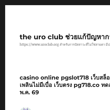
the uro club ช่วยแก้ปัญหากา
https://www.uroclub.org สำหรับการปัสสาวะที่ไม่ใช่สายตา มีป
casino online pgslot718 เว็บสล็อต
เพลินไม่มีเบื่อ เว็บตรง pg718.co
พ.ค. 69