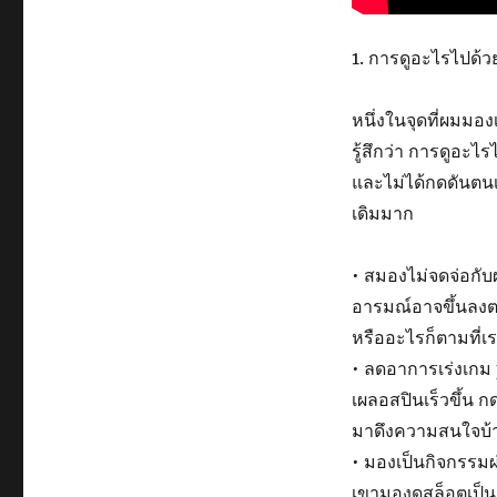
1. การดูอะไรไปด้
หนึ่งในจุดที่ผมมอ
รู้สึกว่า การดูอะไ
และไม่ได้กดดันตนเ
เดิมมาก
• สมองไม่จดจ่อกับ
อารมณ์อาจขึ้นลงต
หรืออะไรก็ตามที่เ
• ลดอาการเร่งเกม
เผลอสปินเร็วขึ้น กด
มาดึงความสนใจบ้าง 
• มองเป็นกิจกรรม
เขามองดูสล็อตเป็น