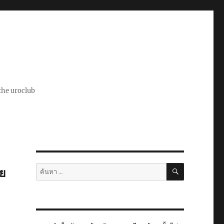
 the uroclub
ค้นหา
ค้นหา:
ย