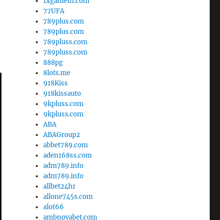
1xgameth.com
77UFA
789plus.com
789plus.com
789pluss.com
789pluss.com
888pg
8lots.me
918Kiss
918kissauto
9kpluss.com
9kpluss.com
ABA
ABAGroup2
abbet789.com
aden168ss.com
adm789.info
adm789.info
allbet24hr
allone745s.com
alot66
ambnovabet.com