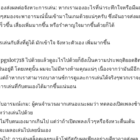
่มองส่งผลต่อจังหวะการเล่น: หากเรามองอะไรที่น่าระทึกใจหรือมีผ
สมองจะพาอารมณ์นั้นเข้ามาในเกมด้วยแน่ๆครับ ซึ่งมันอาจส่งผ
ร็วขึ้น เสี่ยงเพิ่มมากขึ้น หรือรำคาญใจมากขึ้นด้วยก็ได้
ล่นกับสิ่งที่ดูได้ มักเข้าใจ จังหวะตัวเอง เพิ่มมากขึ้น
 pgslot718 ไปด้วยแล้วดูอะไรไปด้วยก็ยังเป็นความประพฤติยอดฮิ
นอยู่ดี โดยเหตุนั้น ผมจะไม่มีทางห้ามคุณแน่ๆ เนื่องจากว่ามันมีอีก
ีย แต่ถ้าหากเราสามารถบาลานซ์การดูและการเล่นได้จริงๆพวกเราจ
การเล่นที่กับตนเองได้มากขึ้นแน่นอน
ให้กับอารมณ์เกม: ผู้คนจำนวนมากเสนอแนะผมว่า ทดลองเปิดเพลงช้
ว่างเล่นไปด้วย
ม่รีบตนเองมากเกินไป แต่ว่าถ้าเปิดเพลงเร็วๆหรือจังหวะตื่นเต้น
จะเผลอเล่นไปเลยนั่นเอง
เกินไป: การเล่นสล็อตเฉยๆแล้วโฟกัสกับผลเพียงอย่างเดียวอาจส่งผล