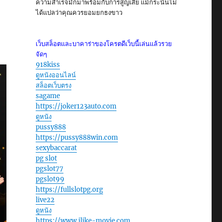
ความสำเร็จมักมาพร้อมกับการสูญเสีย แม้กระนั้นไม่
ได้แปลว่าคุณควรยอมยกธงขาว
เว็บสล็อตและบาคาร่าของโครตดีเว็บนี้เล่นแล้วรวย
จัดๆ
918kiss
ดูหนังออนไลน์
สล็อตเว็บตรง
sagame
https://joker123auto.com
ดูหนัง
pussy888
https://pussy888win.com
sexybaccarat
pg slot
pgslot77
pgslot99
https://fullslotpg.org
live22
ดูหนัง
https://www.ilike-movie.com