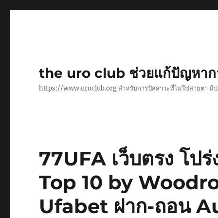
the uro club ช่วยแก้ปัญหากา
https://www.uroclub.org สำหรับการปัสสาวะที่ไม่ใช่สายตา มีป
77UFA เว็บตรง โปร่ง
Top 10 by Woodr
Ufabet ฝาก-ถอน Aut