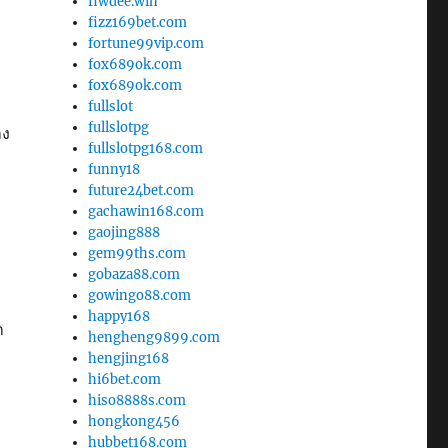
fiwdee.win
fizz169bet.com
fortune99vip.com
fox689ok.com
fox689ok.com
fullslot
fullslotpg
าง
fullslotpg168.com
funny18
future24bet.com
gachawin168.com
gaojing888
gem99ths.com
gobaza88.com
gowingo88.com
happy168
ก
hengheng9899.com
hengjing168
hi6bet.com
hiso8888s.com
hongkong456
hubbet168.com