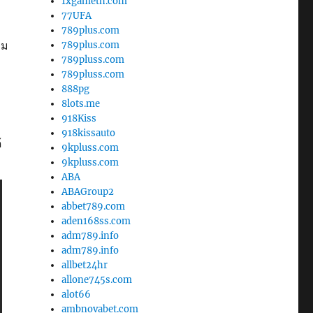
1xgameth.com
77UFA
789plus.com
ถม
789plus.com
789pluss.com
789pluss.com
888pg
8lots.me
918Kiss
918kissauto
้
9kpluss.com
9kpluss.com
ABA
ABAGroup2
abbet789.com
aden168ss.com
adm789.info
adm789.info
allbet24hr
allone745s.com
alot66
ambnovabet.com