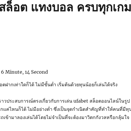
 สล็อต แทงบอล ครบทุกเก
6 Minute, 14 Second
ตฝากเท่าใดก็ได้ ไม่มีขั้นต่ำ เริ่มต้นด้วยทุนน้อยก็เล่นได้จริง
ราวประสบการณ์ตรงเกี่ยวกับการเล่น ufabet สล็อตออนไลน์ในรูป
ค่ไหนก็ได้ ไม่มีอย่างต่ำ ซึ่งเป็นจุดกำเนิดสำคัญที่ทำให้คนที่มีทุ
เข้ามาลองเล่นได้โดยไม่จำเป็นที่จะต้องมาวิตกกังวลหรือกลุ้มใจ