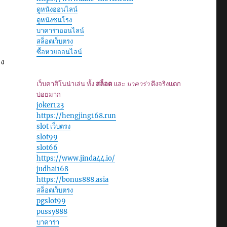
ดูหนังออนไลน์
ดูหนังชนโรง
บาคาร่าออนไลน์
สล็อตเว็บตรง
ซื้อหวยออนไลน์
อง
เว็บคาสิโนน่าเล่น ทั้ง
สล็อต
และ
บาคาร่า
ตึงจริงแตก
บ่อยมาก
joker123
https://hengjing168.run
slot เว็บตรง
slot99
slot66
https://www.jinda44.io/
judhai168
https://bonus888.asia
สล็อตเว็บตรง
pgslot99
pussy888
บาคาร่า