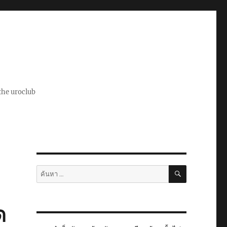
 the uroclub
ค้นหา
ค้นหา:
ด