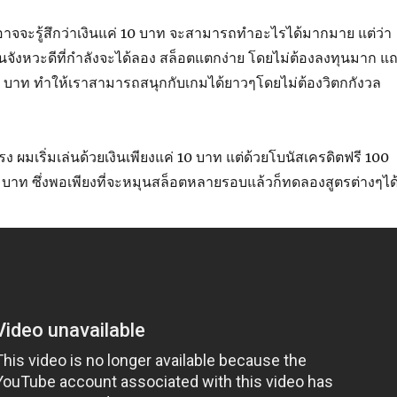
าจจะรู้สึกว่าเงินแค่ 10 บาท จะสามารถทำอะไรได้มากมาย แต่ว่า
ป็นจังหวะดีที่กำลังจะได้ลอง สล็อตแตกง่าย โดยไม่ต้องลงทุนมาก แ
00 บาท ทำให้เราสามารถสนุกกับเกมได้ยาวๆโดยไม่ต้องวิตกกังวล
ผมเริ่มเล่นด้วยเงินเพียงแค่ 10 บาท แต่ด้วยโบนัสเครดิตฟรี 100
 บาท ซึ่งพอเพียงที่จะหมุนสล็อตหลายรอบแล้วก็ทดลองสูตรต่างๆได