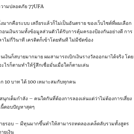
็ความปลอดภัย 77UFA
หนึ่งมากคือระบบ เสถียรแล้วก็ไม่เป็นอันตราย ของเว็บไซต์ที่ผมเลือก
อนเงินรวมทั้งข้อมูลส่วนตัวได้รับการคุ้มครองป้องกันอย่างดี การ
ไม่กี่วินาที เครดิตก็เข้าโดยทันที ไม่มีขัดข้อง
นเงินก็สบายมากมาย ผมสามารถเบิกเงินรางวัลออกมาได้จริง โดย
อะไรก็ตามทำให้รู้สึกเชื่อมั่นเมื่อใดก็ตามเล่น
ฝาก 10 บาท ได้ 100 เหมาะสมกับทุกคน
ด้สนุกเต็มกำลัง – คนใดกันที่ต้องการลองเล่นแต่ว่าไม่ต้องการเสี่ยง
นี้ตอบปัญหาสุดๆ
ายรอบ – มีทุนมากขึ้นทำให้สามารถทดลองเคล็ดลับรวมทั้งสูตร
ดายเงิน