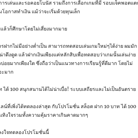
ับการเล่นและรอคอยโบนัส รวมถึงการเลือกเกมที่มี รอบแจ็คพอตแต
่มโอกาสทำเงิน แม้ว่าจะเริ่มด้วยทุนเล็ก
้วก็ศึกษาโดยไม่เสี่ยงมากมาย
ารฝากไม่มีอย่างต่ำเป็น สามารถทดสอบเล่นเกมใหม่ๆได้ง่าย ผมมัก
น่าดึงดูด แล้วฝากเงินเพียงแค่หลักสิบเพื่อทดสอบว่าเกมนั้นเล่นง่าย
่อยมากเพียงใด ซึ่งถือว่าเป็นแนวทางการเรียนรู้ที่ดีมาก โดยไม่
ยอะมาก
ได้ 100 สนุกสนานได้ไม่น่าเบื่อ! ระบบเสถียรและไม่เป็นอันตราย
์ที่เพิ่งได้ทดลองล่าสุด กับโปรโมชั่น สล็อต ฝาก 10 บาท ได้ 100
เทิงใจรวมทั้งความคุ้มราคาเกินคาดมากๆ
ลงใจทดลองโปรโมชั่นนี้