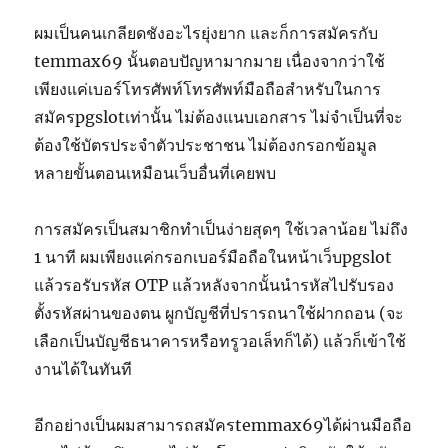
ผมเป็นคนเกลียดชังอะไรยุ่งยาก และก็การสมัครกับ
temmax69 นั้นตอบปัญหามากมาย เนื่องจากว่าใช้
เพียงแค่เบอร์โทรศัพท์โทรศัพท์มือถือสำหรับในการ
สมัครpgslotเท่านั้น ไม่ต้องแนบเอกสาร ไม่จำเป็นที่จะ
ต้องใช้บัตรประจำตัวประชาชน ไม่ต้องกรอกข้อมูล
หลายขั้นตอนเหมือนเว็บอื่นที่เคยพบ
การสมัครเป็นสมาชิกทำเป็นง่ายสุดๆ ใช้เวลาน้อย ไม่ถึง
1 นาที ผมเพียงแค่กรอกเบอร์มือถือในหน้าเว็บpgslot
แล้วรอรับรหัส OTP แล้วหลังจากนั้นนำรหัสไปรับรอง
ตั้งรหัสผ่านของตน ผูกบัญชีที่ปรารถนาใช้ฝากถอน (จะ
เลือกเป็นบัญชีธนาคารหรือทรูวอเล็ทก็ได้) แล้วก็เข้าใช้
งานได้ในทันที
อีกอย่างเป็นผมสามารถสมัครtemmax69ได้ผ่านมือถือ