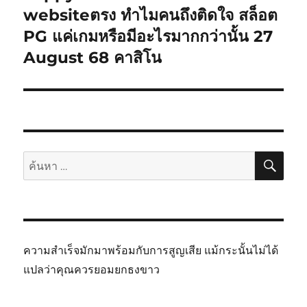
websiteตรง ทำไมคนถึงติดใจ สล็อต
PG แค่เกมหรือมีอะไรมากกว่านั้น 27
August 68 คาสิโน
ค้นห
ค้นหา:
ความสำเร็จมักมาพร้อมกับการสูญเสีย แม้กระนั้นไม่ได้
แปลว่าคุณควรยอมยกธงขาว