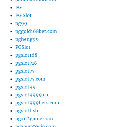
PG
PG Slot
pg99
pggold168bet.com
pgheng99
PGSlot
pgslot168
pgslot718
pgslot77
pgslot77.com
pgslot99
pgslot9999.co
pgslot999bets.com
pgslotfish
pgx62game.com
pgzeus88win.com