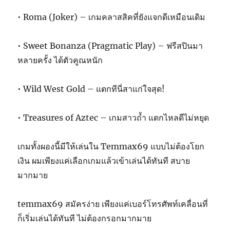
• Roma (Joker) – เกมคลาสสิคที่ยังแจกดีเหมือนเดิม
• Sweet Bonanza (Pragmatic Play) – ฟรีสปินมา
หลายครั้ง ได้ตัวคูณหนัก
• Wild West Gold – แตกทีนี่สาแก่ใจสุด!
• Treasures of Aztec – เกมสาวถ้ำ แตกไหลดีไม่หยุด
เกมทั้งผองนี้มีให้เล่นใน Temmax69 แบบไม่ต้องโยก
เงิน ผมเพียงแค่เลือกเกมแล้วเข้าเล่นได้ทันที สบาย
มากมาย
temmax69 สมัครง่าย เพียงแค่เบอร์โทรศัพท์เคลื่อนที่
ก็เริ่มเล่นได้ทันที ไม่ต้องกรอกมากมาย