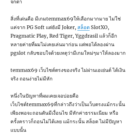
จกตา
สิ่งที่เด่นคือ มีเกมtemmax69ให้เลือกมากมาย ไม่ใช่
แค่จาก PG Soft แต่ยังมี Joker,
สล็อต
SlotXO,
Pragmatic Play, Red Tiger, Yggdrasil แล้วก็อีก
หลายค่ายที่ผมไม่เคยเล่นมาก่อน แต่พอได้ลองผ่าน
pgslot กลับชอบใจด้วยเหตุว่ามีเกมใหม่ๆมาให้ลองมาก
temmax69 เว็บไซต์ตรงของจริง ไม่ผ่านเอเย่นต์ ได้เงิน
จริง ถอนง่ายไม่มีหัก
หนึ่งในปัญหาที่ผมเคยเจอบ่อยคือ
เว็บไซต์temmax69ที่กล่าวถึงว่าเป็นเว็บตรงแม้กระนั้น
เพียงพอจะถอนดันมีเงื่อนไข มีหักค่าธรรมเนียม หรือ
ครั้งคราวก็ถอนไม่ได้เลย แม้กระนั้น สล็อต ไม่มีปัญหา
แบบนั้น