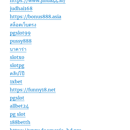
https://www.jinda44.io/
judhai168
https://bonus888.asia
สล็อตเว็บตรง
pgslot99
pussy888
บาคาร่า
slotxo
slotpg
คลิปโป๊
1xbet
https://funny18.net
pgslot
allbet24
pg slot
188betth