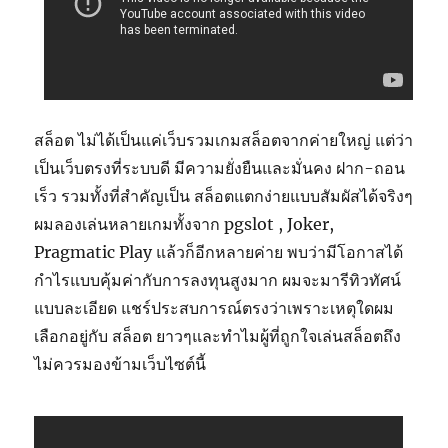
สล็อต ไม่ได้เป็นแค่เว็บรวมเกมสล็อตจากค่ายใหญ่ แต่ว่า
เป็นเว็บตรงที่ระบบดี มีความยั่งยืนและมั่นคง ฝาก-ถอน
เร็ว รวมทั้งที่สำคัญเป็น สล็อตแตกง่ายแบบสัมผัสได้จริงๆ
ผมลองเล่นหลายเกมทั้งจาก pgslot , Joker,
Pragmatic Play แล้วก็อีกหลายค่าย พบว่ามีโอกาสได้
กำไรแบบคุ้มค่ากับการลงทุนสูงมาก ผมจะมารีทิวทัศน์
แบบละเอียด แชร์ประสบการณ์ตรงว่าเพราะเหตุใดผม
เลือกอยู่กับ สล็อต ยาวๆและทำไมผู้ที่ถูกใจเล่นสล็อตถึง
ไม่ควรมองข้ามเว็บไซต์นี้