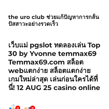
the uro club ช่วยแก้ปัญหาการกลั้น
ปัสสาวะอย่างรวดเร็ว
เว็บแม่ pgslot ทดลองเล่น Top
30 by Yvonne temmax69
Temmax69.com สล็อต
webแตกง่าย สล็อตแตกง่าย
เกมใหม่ล่าสุด เล่นก่อนใครได้ที่
นี่! 12 AUG 25 casino online
0
0