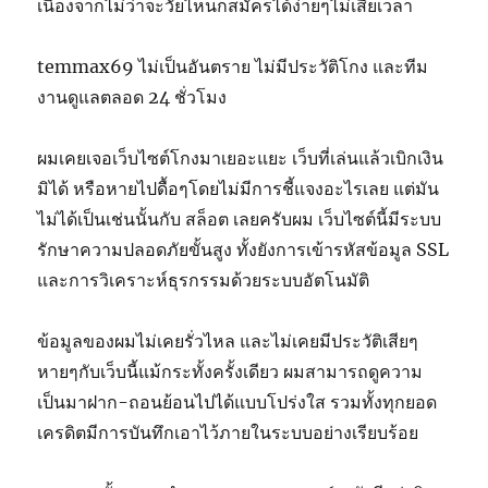
เนื่องจากไม่ว่าจะวัยไหนก็สมัครได้ง่ายๆไม่เสียเวลา
temmax69 ไม่เป็นอันตราย ไม่มีประวัติโกง และทีม
งานดูแลตลอด 24 ชั่วโมง
ผมเคยเจอเว็บไซต์โกงมาเยอะแยะ เว็บที่เล่นแล้วเบิกเงิน
มิได้ หรือหายไปดื้อๆโดยไม่มีการชี้แจงอะไรเลย แต่มัน
ไม่ได้เป็นเช่นนั้นกับ สล็อต เลยครับผม เว็บไซต์นี้มีระบบ
รักษาความปลอดภัยขั้นสูง ทั้งยังการเข้ารหัสข้อมูล SSL
และการวิเคราะห์ธุรกรรมด้วยระบบอัตโนมัติ
ข้อมูลของผมไม่เคยรั่วไหล และไม่เคยมีประวัติเสียๆ
หายๆกับเว็บนี้แม้กระทั้งครั้งเดียว ผมสามารถดูความ
เป็นมาฝาก-ถอนย้อนไปได้แบบโปร่งใส รวมทั้งทุกยอด
เครดิตมีการบันทึกเอาไว้ภายในระบบอย่างเรียบร้อย