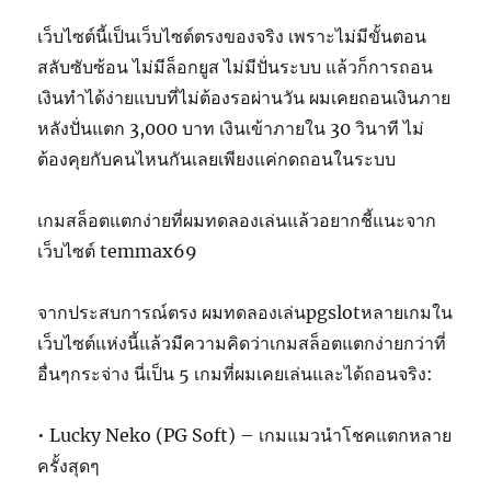
เว็บไซต์นี้เป็นเว็บไซต์ตรงของจริง เพราะไม่มีขั้นตอน
สลับซับซ้อน ไม่มีล็อกยูส ไม่มีปั่นระบบ แล้วก็การถอน
เงินทำได้ง่ายแบบที่ไม่ต้องรอผ่านวัน ผมเคยถอนเงินภาย
หลังปั่นแตก 3,000 บาท เงินเข้าภายใน 30 วินาที ไม่
ต้องคุยกับคนไหนกันเลยเพียงแค่กดถอนในระบบ
เกมสล็อตแตกง่ายที่ผมทดลองเล่นแล้วอยากชี้แนะจาก
เว็บไซต์ temmax69
จากประสบการณ์ตรง ผมทดลองเล่นpgslotหลายเกมใน
เว็บไซต์แห่งนี้แล้วมีความคิดว่าเกมสล็อตแตกง่ายกว่าที่
อื่นๆกระจ่าง นี่เป็น 5 เกมที่ผมเคยเล่นและได้ถอนจริง:
• Lucky Neko (PG Soft) – เกมแมวนำโชคแตกหลาย
ครั้งสุดๆ