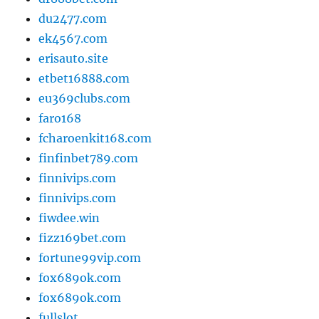
du2477.com
ek4567.com
erisauto.site
etbet16888.com
eu369clubs.com
faro168
fcharoenkit168.com
finfinbet789.com
finnivips.com
finnivips.com
fiwdee.win
fizz169bet.com
fortune99vip.com
fox689ok.com
fox689ok.com
fullslot