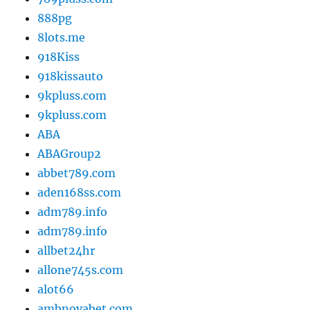
888pg
8lots.me
918Kiss
918kissauto
9kpluss.com
9kpluss.com
ABA
ABAGroup2
abbet789.com
aden168ss.com
adm789.info
adm789.info
allbet24hr
allone745s.com
alot66
ambnovabet.com