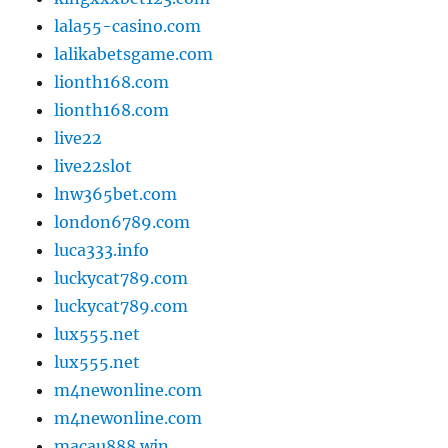
lala55-casino.com
lalikabetsgame.com
lionth168.com
lionth168.com
live22
live22slot
lnw365bet.com
london6789.com
luca333.info
luckycat789.com
luckycat789.com
lux555.net
lux555.net
m4newonline.com
m4newonline.com
macau888.win