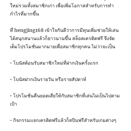
ใหม่รวมทั้งสมาชิกเก่า เพื่อเพิ่มโอกาสสำหรับการทำ
กำไรที่มากขึ้น
ที่ hengjing168 เข้าใจกันดีว่าการมีทุนเพิ่มช่วยให้เล่น
ได้สนุกสนานแล้วก็ยาวนานขึ้น สล็อตเครดิตฟรี จึงจัด
เต็มโปรโมชั่นมากมายเพื่อสมาชิกทุกคน ไม่ว่าจะเป็น
• โบนัสต้อนรับสมาชิกใหม่ที่ฝากเงินครั้งแรก
• โบนัสฝากเงินรายวัน หรือรายสัปดาห์
• โปรโมชั่นคืนยอดเสียให้กับสมาชิกที่เล่นไม่เป็นไปตาม
เป้า
• กิจกรรมแจกเครดิตฟรีแล้วก็สปินฟรีสำหรับเกมต่างๆ