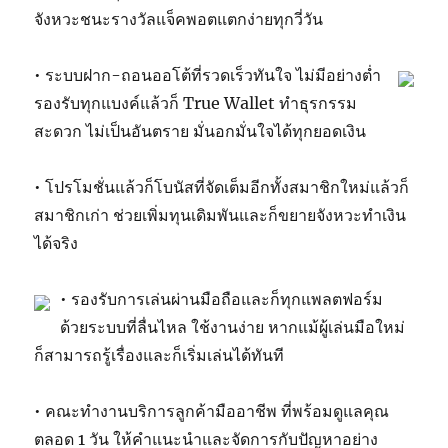
จังหวะชนะรางวัลแจ็คพอตแตกง่ายทุกวี่วัน
• ระบบฝาก-ถอนออโต้ที่รวดเร็วทันใจ ไม่มีอย่างต่ำ
รองรับทุกแบงค์แล้วก็ True Wallet ทำธุรกรรม
สะดวก ไม่เป็นอันตราย มั่นอกมั่นใจได้ทุกยอดเงิน
• โปรโมชั่นแล้วก็โบนัสที่จัดเต็มอีกทั้งสมาชิกใหม่แล้วก็
สมาชิกเก่า ช่วยเพิ่มทุนเดิมพันและก็ขยายจังหวะทำเงิน
ได้จริง
• รองรับการเล่นผ่านมือถือและก็ทุกแพลตฟอร์ม
ด้วยระบบที่ลื่นไหล ใช้งานง่าย หากแม้ผู้เล่นมือใหม่
ก็สามารถรู้เรื่องและก็เริ่มเล่นได้ทันที
• คณะทำงานบริการลูกค้ามืออาชีพ ที่พร้อมดูแลคุณ
ตลอด 1 วัน ให้คำแนะนำและจัดการกับปัญหาอย่าง