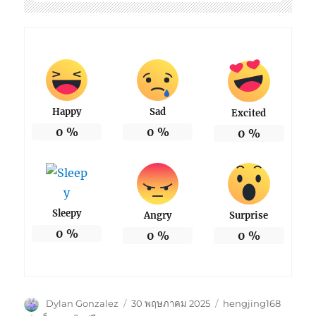
Happy
Sad
Excited
0
%
0
%
0
%
Sleepy
Angry
Surprise
0
%
0
%
0
%
ผู้
เขียน
หมวด
Dylan Gonzalez
30 พฤษภาคม 2025
hengjing168