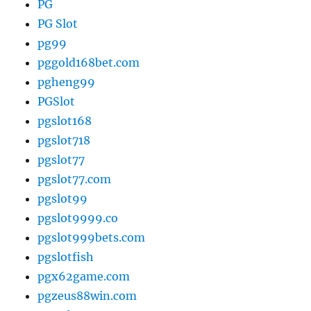
PG
PG Slot
pg99
pggold168bet.com
pgheng99
PGSlot
pgslot168
pgslot718
pgslot77
pgslot77.com
pgslot99
pgslot9999.co
pgslot999bets.com
pgslotfish
pgx62game.com
pgzeus88win.com