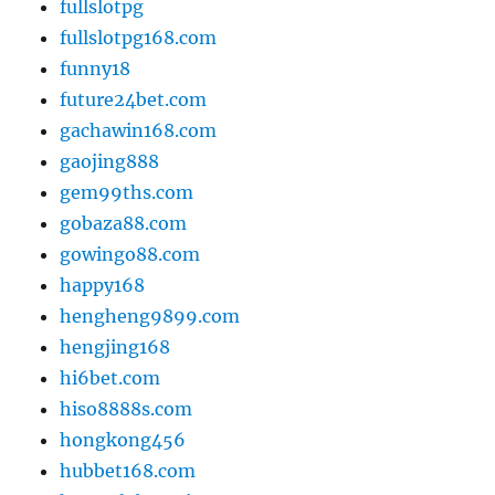
fullslotpg
fullslotpg168.com
funny18
future24bet.com
gachawin168.com
gaojing888
gem99ths.com
gobaza88.com
gowingo88.com
happy168
hengheng9899.com
hengjing168
hi6bet.com
hiso8888s.com
hongkong456
hubbet168.com