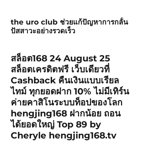
the uro club ช่วยแก้ปัญหาการกลั้น
ปัสสาวะอย่างรวดเร็ว
สล็อต168 24 August 25
สล็อตเครดิตฟรี เว็บเดียวที่
Cashback คืนเงินแบบเรียล
ไทม์ ทุกยอดฝาก 10% ไม่มีเทิร์น
ค่ายคาสิโนระบบท็อปของโลก
hengjing168 ฝากน้อย ถอน
ได้ยอดใหญ่ Top 89 by
Cheryle hengjing168.tv