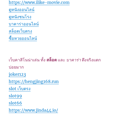
https://www.ilike-movie.com
ดูหนังออนไลน์
ดูหนังชนโรง
บาคาร่าออนไลน์
สล็อตเว็บตรง
ซื้อหวยออนไลน์
เว็บคาสิโนน่าเล่น ทั้ง
สล็อต
และ
บาคาร่า
ตึงจริงแตก
บ่อยมาก
joker123
https://hengjing168.run
slot เว็บตรง
slot99
slot66
https://www.jinda44.io/