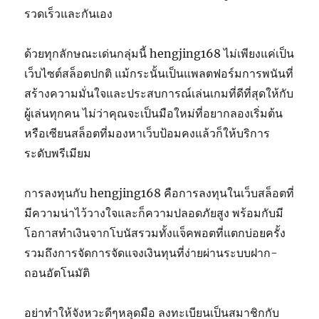
รวดเร็วและกันเอง
ด้วยทุกลักษณะเด่นกลุ่มนี้ hengjing168 ไม่เพียงแค่เป็น
เว็บไซต์สล็อตปกติ แม้กระนั้นเป็นแพลตฟอร์มการพนันที่
สร้างความมั่นใจและประสบการณ์เล่นเกมที่ดีที่สุดให้กับ
ผู้เล่นทุกคน ไม่ว่าคุณจะเป็นมือใหม่ที่อยากลองเริ่มต้น
หรือเซียนสล็อตที่มองหาเว็บป้อมคงแล้วก็ให้บริการ
ระดับพรีเมียม
การลงทุนกับ hengjing168 คือการลงทุนในเว็บสล็อตที่
มีความน่าไว้วางใจและก็ความปลอดภัยสูง พร้อมกับมี
โอกาสทำเงินจากโบนัสรวมทั้งแจ็คพอตที่แตกบ่อยครั้ง
รวมถึงการจัดการจัดแจงเงินทุนที่ง่ายผ่านระบบฝาก-
ถอนอัตโนมัติ
อย่าทำให้จังหวะดีๆหลุดมือ ลงทะเบียนเป็นสมาชิกกับ