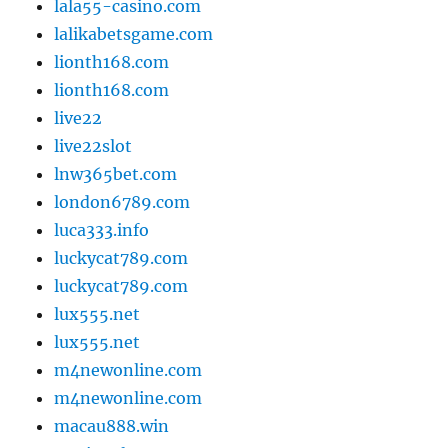
lala55-casino.com
lalikabetsgame.com
lionth168.com
lionth168.com
live22
live22slot
lnw365bet.com
london6789.com
luca333.info
luckycat789.com
luckycat789.com
lux555.net
lux555.net
m4newonline.com
m4newonline.com
macau888.win