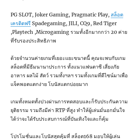
PG SLOT, Joker Gaming, Pragmatic Play,
สล็อต
เครดิตฟรี
Spadegaming, JILI, CQ9, Red Tiger
,Playtech ,Microgaming รวมทั้งอีกมากกว่า 20 ค่าย
ที่รับรองประสิทธิภาพ
ด้วยจำนวนค่ายเกมที่เยอะแยะขนาดนี้ คุณจะพบกับเกม
สล็อตที่มีธีมนานาประการ ทั้งแนวแฟนตาซี เสี่ยงภัย
อาหาร ผลไม้ สัตว์ รวมทั้งฯลฯ รวมทั้งเกมที่ดีไซน์มาเพื่อ
แจ็คพอตแตกง่าย โบนัสแตกบ่อยมาก
เกมทั้งหมดทั้งปวงผ่านการทดสอบและก็รับประกันความ
ยุติธรรม รวมถึงมีค่า RTP ที่สูง ทำให้ผู้เล่นมั่นอกมั่นใจ
ได้ว่าจะได้รับประสบการณ์ที่บันเทิงใจและก็คุ้ม
โปรโมชั่นและโบนัสสุดคุ้มที่ สล็อต168 มอบให้ผู้เล่น