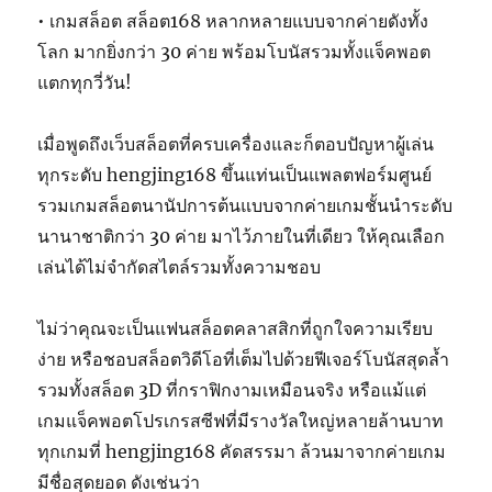
• เกมสล็อต สล็อต168 หลากหลายแบบจากค่ายดังทั้ง
โลก มากยิ่งกว่า 30 ค่าย พร้อมโบนัสรวมทั้งแจ็คพอต
แตกทุกวี่วัน!
เมื่อพูดถึงเว็บสล็อตที่ครบเครื่องและก็ตอบปัญหาผู้เล่น
ทุกระดับ hengjing168 ขึ้นแท่นเป็นแพลตฟอร์มศูนย์
รวมเกมสล็อตนานัปการต้นแบบจากค่ายเกมชั้นนำระดับ
นานาชาติกว่า 30 ค่าย มาไว้ภายในที่เดียว ให้คุณเลือก
เล่นได้ไม่จำกัดสไตล์รวมทั้งความชอบ
ไม่ว่าคุณจะเป็นแฟนสล็อตคลาสสิกที่ถูกใจความเรียบ
ง่าย หรือชอบสล็อตวิดีโอที่เต็มไปด้วยฟีเจอร์โบนัสสุดล้ำ
รวมทั้งสล็อต 3D ที่กราฟิกงามเหมือนจริง หรือแม้แต่
เกมแจ็คพอตโปรเกรสซีฟที่มีรางวัลใหญ่หลายล้านบาท
ทุกเกมที่ hengjing168 คัดสรรมา ล้วนมาจากค่ายเกม
มีชื่อสุดยอด ดังเช่นว่า