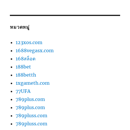
หมวดหมู่
123xos.com
1688vegasx.com
168สล็อต
188bet
188betth
1xgameth.com
77UFA
789plus.com
789plus.com
789pluss.com
789pluss.com