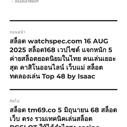
เขียน
เมื่อ
หมู่
ป้าย
สล็อตเครดิตฟรี
กำกับ
แนะแนว
ก่อนหน้า
เรื่อง
สล็อต watchspec.com 16 AUG
เรื่อง
ก่อน
2025 สล็อต168 เวปไซต์ แจกหนัก 5
หน้า:
ค่ายสล็อตยอดนิยมในไทย คนเล่นเยอะ
สุด คาสิโนออนไลน์ เว็บแม่ สล็อต
ทดลองเล่น Top 48 by Isaac
ถัดไป
สล็อต tm69.co 5 มิถุนายน 68 สล็อต
เรื่อง
ต่อ
เว็บ ตรง รวมเทคนิคเล่นสล็อต
ไป: