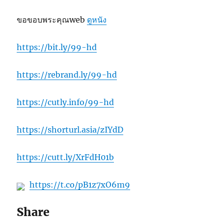
ขอขอบพระคุณweb
ดูหนัง
https://bit.ly/99-hd
https://rebrand.ly/99-hd
https://cutly.info/99-hd
https://shorturl.asia/zIYdD
https://cutt.ly/XrFdH01b
https://t.co/pB1z7xO6m9
Share