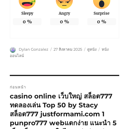
Sleepy
Angry
Surprise
0
%
0
%
0
%
ผู้
เขียน
หมวด
ป้าย
Dylan Gonzalez
27 สิงหาคม 2025
ดูหนัง
หนัง
เขียน
เมื่อ
หมู่
กำกับ
ออนไลน์
แนะแนว
ก่อนหน้า
เรื่อง
casino online เว็บใหญ่ สล็อต777
เรื่อง
ก่อน
ทดลองเล่น Top 50 by Stacy
หน้า:
สล็อต777 justformami.com 1
punpro777 webแตกง่าย แนะนำ 5