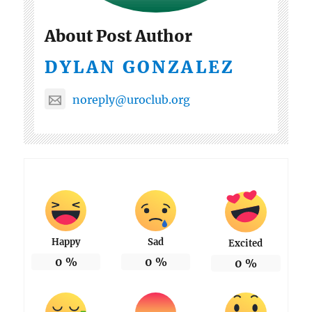
About Post Author
DYLAN GONZALEZ
noreply@uroclub.org
Happy
Sad
Excited
0
%
0
%
0
%