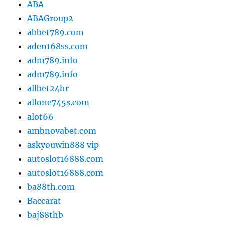
ABA
ABAGroup2
abbet789.com
aden168ss.com
adm789.info
adm789.info
allbet24hr
allone745s.com
alot66
ambnovabet.com
askyouwin888 vip
autoslot16888.com
autoslot16888.com
ba88th.com
Baccarat
baj88thb