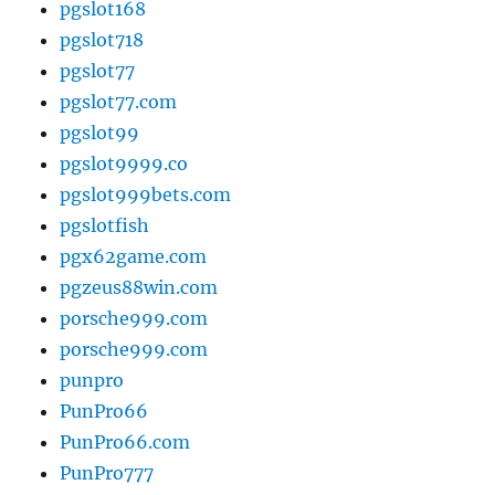
pgslot168
pgslot718
pgslot77
pgslot77.com
pgslot99
pgslot9999.co
pgslot999bets.com
pgslotfish
pgx62game.com
pgzeus88win.com
porsche999.com
porsche999.com
punpro
PunPro66
PunPro66.com
PunPro777