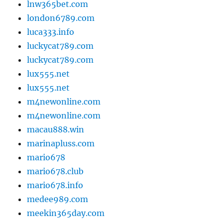
lnw365bet.com
london6789.com
luca333.info
luckycat789.com
luckycat789.com
lux555.net
lux555.net
m4newonline.com
m4newonline.com
macau888.win
marinapluss.com
mario678
mario678.club
mario678.info
medee989.com
meekin365day.com