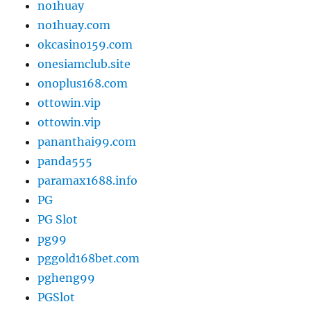
no1huay
no1huay.com
okcasino159.com
onesiamclub.site
onoplus168.com
ottowin.vip
ottowin.vip
pananthai99.com
panda555
paramax1688.info
PG
PG Slot
pg99
pggold168bet.com
pgheng99
PGSlot