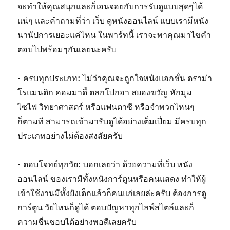
จะทำให้คุณสนุกและก็เอนจอยกับการรับดูแบบสุดๆได้
แน่ๆ และคำถามที่ว่า เว็บ ดูหนังออนไลน์ แบบเรามีหนัง
นานัปการเยอะแค่ไหน ในพาร์ทนี้ เราจะพาคุณมาไขคำ
ตอบไปพร้อมๆกันเลยนะครับ
• ครบทุกประเภท: ไม่ว่าคุณจะถูกใจหนังแอกชั่น ดราม่า
โรแมนติก คอมมาดี้ ตลกโปกฮา สยองขวัญ หักมุม
ไซไฟ วิทยาศาสตร์ หรือแฟนตาซี หรือจำพวกไหนๆ
ก็ตามที สามารถเข้ามารับดูได้อย่างเต็มเปี่ยม มีครบทุก
ประเภทอย่างไม่ต้องสงสัยครับ
• ตอบโจทย์ทุกวัย: บอกเลยว่า ด้วยความที่เว็บ หนัง
ออนไลน์ ของเรามีทั้งหนังการ์ตูนหรือคนแสดง ทำให้ผู้
เข้าใช้งานมีทั้งยังเด็กแล้วก็คนแก่เลยล่ะครับ ต้องการดู
การ์ตูน วัยไหนก็ดูได้ ตอบปัญหาทุกไลฟ์สไตล์และก็
ความชื่นชอบได้อย่างพอดีเลยครับ