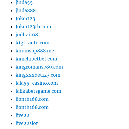
jinda55
jinda888
Joker123
Joker123th.com
judhai168
k1gt-auto.com
khumsup888.me
kimchibetbet.com
kingromans789.com
kingxxxbet123.com
lala55-casino.com
lalikabetsgame.com
lionth168.com
lionth168.com
live22
live22slot