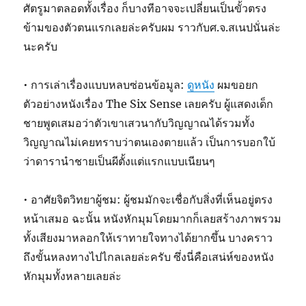
ศัตรูมาตลอดทั้งเรื่อง ก็บางทีอาจจะเปลี่ยนเป็นขั้วตรง
ข้ามของตัวตนแรกเลยล่ะครับผม ราวกับศ.จ.สเนปนั่นล่ะ
นะครับ
• การเล่าเรื่องแบบหลบซ่อนข้อมูล:
ดูหนัง
ผมขอยก
ตัวอย่างหนังเรื่อง The Six Sense เลยครับ ผู้แสดงเด็ก
ชายพูดเสมอว่าตัวเขาเสวนากับวิญญาณได้รวมทั้ง
วิญญาณไม่เคยทราบว่าตนเองตายแล้ว เป็นการบอกใบ้
ว่าดารานำชายเป็นผีตั้งแต่แรกแบบเนียนๆ
• อาศัยจิตวิทยาผู้ชม: ผู้ชมมักจะเชื่อกับสิ่งที่เห็นอยู่ตรง
หน้าเสมอ ฉะนั้น หนังหักมุมโดยมากก็เลยสร้างภาพรวม
ทั้งเสียงมาหลอกให้เราทายใจทางได้ยากขึ้น บางคราว
ถึงขั้นหลงทางไปไกลเลยล่ะครับ ซึ่งนี่คือเสน่ห์ของหนัง
หักมุมทั้งหลายเลยล่ะ