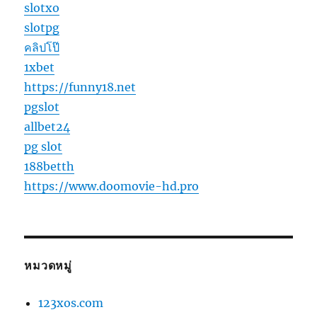
slotxo
slotpg
คลิปโป๊
1xbet
https://funny18.net
pgslot
allbet24
pg slot
188betth
https://www.doomovie-hd.pro
หมวดหมู่
123xos.com